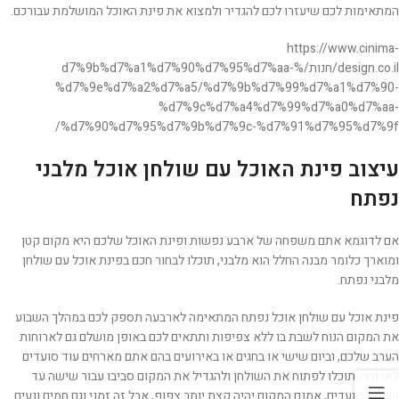
המתאימות לכם שיעזרו לכם להגדיר ולמצוא את פינת האוכל המושלמת עבורכם.
https://www.cinima-
design.co.il/חנות/%d7%9b%d7%a1%d7%90%d7%95%d7%aa-
%d7%9e%d7%a2%d7%a5/%d7%9b%d7%99%d7%a1%d7%90-
%d7%9c%d7%a4%d7%99%d7%a0%d7%aa-
%d7%90%d7%95%d7%9b%d7%9c-%d7%91%d7%95%d7%9f/
עיצוב פינת האוכל עם שולחן אוכל מלבני
נפתח
אם לדוגמא אתם משפחה של ארבע נפשות ופינת האוכל שלכם היא מקום קטן
ומוארך כלומר מבנה החלל הוא מלבני, תוכלו לבחור חכם בפינת אוכל עם שולחן
מלבני נפתח.
פינת אוכל עם שולחן אוכל נפתח המתאימה לארבעה תספק לכם במהלך השבוע
את המקום הנוח לשבת בו ללא צפיפות ותתאים לכם באופן מושלם גם לארוחות
הערב שלכם, וביום שישי או בחגים או באירועים בהם אתם מארחים עוד סועדים
לארוחה, תוכלו לפתוח את השולחן ולהגדיל את המקום סביבו עבור שישה עד
שמונה סועדים, אמנם המקום יהיה קצת יותר צפוף, אבל זה זמני וגם חמים ונעים