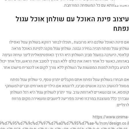
לאכול בצוותא עם כל המשפחה המורחבת.
עיצוב פינת האוכל עם שולחן אוכל עגול
נפתח
אם פינת האוכל שלכם היא מרובעת , תוכלו לבחור דווקא בשולחן עגול ואפילו
שולחן עגול נפתח תהיה בחירה נבונה. שולחן עגול מקנה לפינת האוכל מראה
קלאסי, הישיבה במעגל סביב השולחן היא הדרך האופטימאלית ליצר שיחה נעימה
בארוחה, כאשר כל אחד רואה את כולם ללא הצורך לסובב את הראש, וכל אחד יכול
להגיע בקלות למנות המוגשות על השולחן ללא צורך לקום או להטריח מישהו אחר.
אם תבחרו בשולחן עגול נפתח אתם מקבלים יתרון נוסף, כי שולחן עגול נפתח
מסוגל להושיב הרבה אנשים סביבו, לדוגמא אם הילדים מארחים חברים למשחקי
קופסא, או גם נשארים לארוחת ערב. עוד יתרון לשולחן עגול היא רגל השולחן
שבדרך כלל מעוצבת במרכזו ואינה מפריעה ליושבים ומשאירה מקום מרווח
לרגליים.
https://www.cinima-
design.co.il/חנות/%%d7%95%d7%9c%d7%97%d7%a0%d7%95%d7%aa