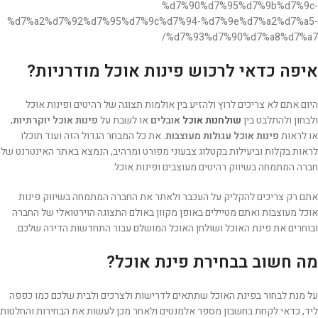
%d7%90%d7%95%d7%9b%d7%9c-
%d7%a2%d7%92%d7%95%d7%9c%d7%94-%d7%9e%d7%a2%d7%a5-
%d7%93%d7%90%d7%a8%d7%a7/
איפה כדאי לרכוש פינות אוכל מודרניות?
היום אתם לא צריכים לרוץ ולהזיע בין אולמות תצוגה של רהיטים ופינות אוכל
ולבחון ולהתלבט בין
שולחנות אוכל
אובלים
או לשבת על
פינות אוכל יוקרתיות
,
או לראות
פינות אוכל עגולות מעוצבות
. את כל המבחר הגדול הזה ועוד תוכלו
לראות בקלות וביעילות בקטלוג צבעוני מפורט ומרהיב, הנמצא באתר האינטרנט של
חברה המתמחה בשיווק רהיטים מעוצבים ופינות אוכל.
אתם רק צריכים להקליק על העכבר ולאתר את החברה המתמחה בשיווק פינות
אוכל מעוצבות ואתם מטיילים באופן מקוון באולם התצוגה הוירטואלי של החברה
ובוחרים את פינת האוכל ושולחן האוכל המושלם עבור התחדשות הדירה שלכם.
מה חשוב בבחירת פינת אוכל?
על מנת לבחור בפינת האוכל שתתאים לדרישות ולצרכים ולבית שלכם כמו כפפה
ליד, כדאי לקחת בחשבון מספר אלמנטים ולאחר מכן לעשות את הבחירות והחלטות