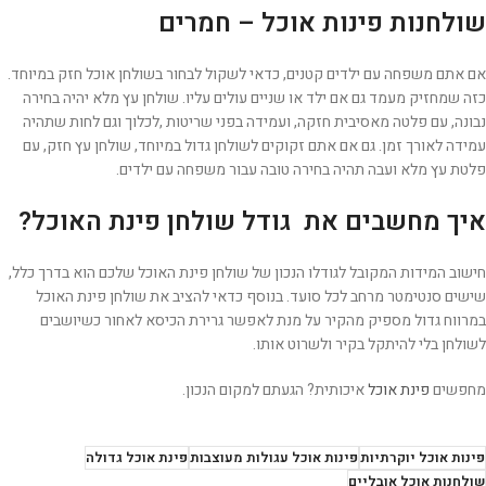
שולחנות פינות אוכל – חמרים
אם אתם משפחה עם ילדים קטנים, כדאי לשקול לבחור בשולחן אוכל חזק במיוחד.
כזה שמחזיק מעמד גם אם ילד או שניים עולים עליו. שולחן עץ מלא יהיה בחירה
נבונה, עם פלטה מאסיבית חזקה, ועמידה בפני שריטות ,לכלוך וגם לחות שתהיה
עמידה לאורך זמן. גם אם אתם זקוקים לשולחן גדול במיוחד, שולחן עץ חזק, עם
פלטת עץ מלא ועבה תהיה בחירה טובה עבור משפחה עם ילדים.
איך מחשבים את גודל שולחן פינת האוכל?
חישוב המידות המקובל לגודלו הנכון של שולחן פינת האוכל שלכם הוא בדרך כלל,
שישים סנטימטר מרחב לכל סועד. בנוסף כדאי להציב את שולחן פינת האוכל
במרווח גדול מספיק מהקיר על מנת לאפשר גרירת הכיסא לאחור כשיושבים
לשולחן בלי להיתקל בקיר ולשרוט אותו.
מחפשים
פינת אוכל
איכותית? הגעתם למקום הנכון.
פינות אוכל יוקרתיות
פינות אוכל עגולות מעוצבות
פינת אוכל גדולה
שולחנות אוכל אובליים