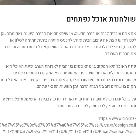
שולחנות אוכל נפתחים
אם אתם עוברים לבית או דירה חדשה, או שיפצתם את הדירה הישנה, ואם מתחשק
לכם לחדש קצת את עיצוב הבית ואיתו להכניס אווירה ביתית חמימה לסלון או
למטבח, כדאי לכם לדעת כי עיצוב פינת האוכל בשולחן אוכל חדש תעשה עבורכם
את מרבית העבודה.
פינת האוכל היא המקום בו מתאספים בני הבית לארוחת הערב, פינת האוכל היא
המקום בו אוכלים ארוחת שישי עם המשפחה, היא המקום בו עושים הילדים
שיעורים וגם בו אתם מארחים שכנים לקפה אחר הצהריים ובקיצור פינת האוכל היא
מקום בו שוהים רוב בני הבית הרבה זמן משעות הפנאי שלהם.
על כן כל שנדרש לתחושת התחדשות ואווירה חדשה בבית הוא
פינת אוכל גדולה
ומודרנית שתעניק לכם חשק לשבת בה עוד ועוד.
https://www.cinima-
design.co.il/חנות/%%d7%95%d7%9c%d7%97%d7%a0%d7%95%d7%aa
%d7%90%d7%95%d7%9b%d7%9c/%d7%a4%d7%99%d7%a0%d7%aa-