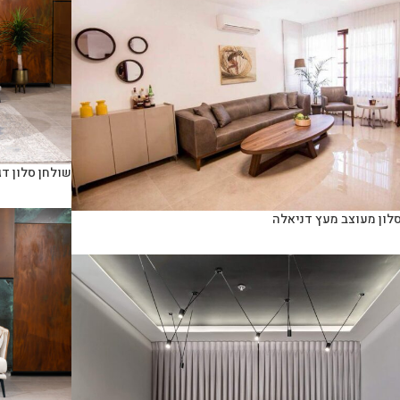
שולחן סלון דג
לון מעוצב מעץ דניאלה