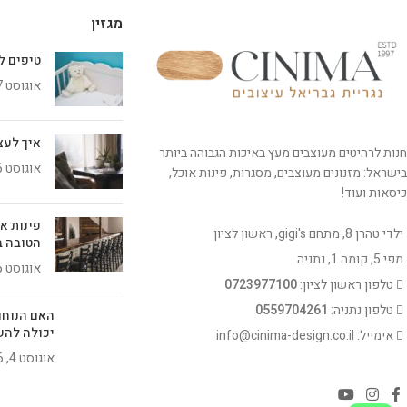
מגזין
טיפים ל
אוגוסט 7, 2026
איך לעצב 
חנות לרהיטים מעוצבים מעץ באיכות הגבוהה ביותר
אוגוסט 6, 2026
בישראל: מזנונים מעוצבים, מסגרות, פינות אוכל,
כיסאות ועוד!
פינות א
ילדי טהרן 8, מתחם gigi's, ראשון לציון
הטובה ב
מפי 5, קומה 1, נתניה
אוגוסט 5, 2026
טלפון ראשון לציון:
0723977100
טלפון נתניה:
0559704261
האם הנוחו
יכולה להש
אימייל: info@cinima-design.co.il
אוגוסט 4, 2026