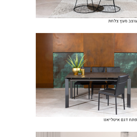
עוצב מעץ צלחת
פתח דגם איטליאנו