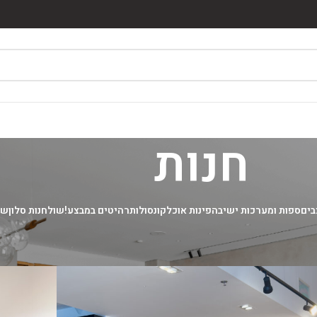
חנות
בים
ספות ומערכות ישיבה
פינות אוכל
קונסולות
רהיטים במבצע!
שולחנות סלון
שי
הצג