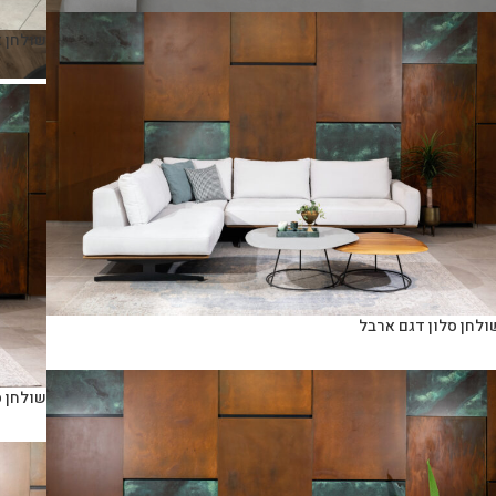
שולחן א
ולחן סלון דגם ארבל
שולחן ס