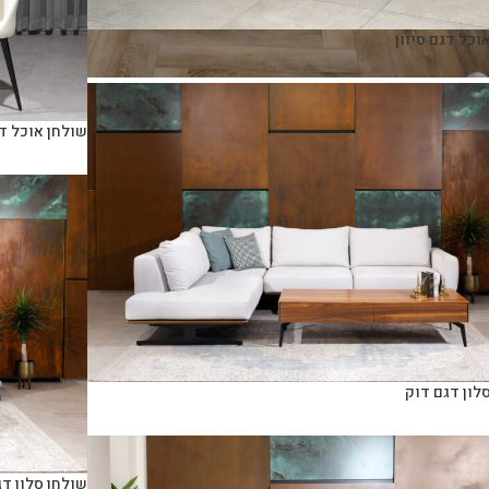
וכל דגם סיוון
שולחן אוכל ד
לון דגם דוק
שולחן סלון ד