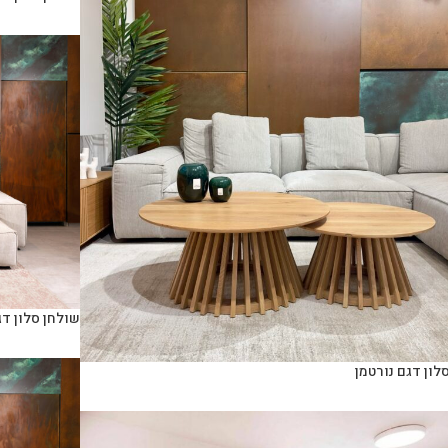
שולחן סלון דג
לון דגם נורטמן