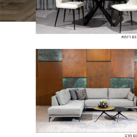
גם רומא
גם חרב