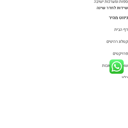
ספות ומערכות ישיבה
שידות לחדר שינה
ניווט מהיר
דף הבית
קטלוג רהיטים
פרויקטים
שאלות ותשובות
בלוג
צור קשר
מדיניות פרטיות
כל הזכויות שמורות
סינמה רהיטים
© 2020
מפת אתר
| פיתוח וקידום
אתר:
סייטלינקס