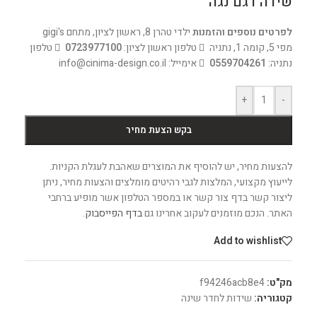
שידה דגם נגה
לפרטים נוספים והזמנות
ילדי טהרן 8, ראשון לציון, מתחם gigi's
מפי 5, קומה 1, נתניה
טלפון ראשון לציון:
0723977100
טלפון
נתניה:
0559704261
אימייל: info@cinima-design.co.il
+
-
בקש הצעת מחיר
להצעות מחיר, יש להוסיף את המוצרים שאהבת לעגלת הקניות.
לייעוץ מקצועי, המלצות לגבי רהיטים מומלצים והצעות מחיר, ניתן
ליצור קשר בדף צור קשר או במספר הטלפון אשר מופיע ברחבי
האתר. הנכם מוזמנים לעקוב אחרינו גם
בדף הפייסבוק
.
Add to wishlist
מק"ט:
f94246acb8e4
קטגוריה:
שידות לחדר שינה