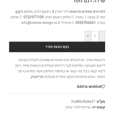
שידה דגם נופר
לפרטים נוספים והזמנות
ילדי טהרן 8, ראשון לציון, מתחם gigi's
מפי 5, קומה 1, נתניה
טלפון ראשון לציון:
0723977100
טלפון
נתניה:
0559704261
אימייל: info@cinima-design.co.il
+
-
בקש הצעת מחיר
להצעות מחיר, יש להוסיף את המוצרים שאהבת לעגלת הקניות.
לייעוץ מקצועי, המלצות לגבי רהיטים מומלצים והצעות מחיר, ניתן
ליצור קשר בדף צור קשר או במספר הטלפון אשר מופיע ברחבי
האתר. הנכם מוזמנים לעקוב אחרינו גם
בדף הפייסבוק
.
Add to wishlist
מק"ט:
7ed80e9b8e47
קטגוריה:
שידות לחדר שינה