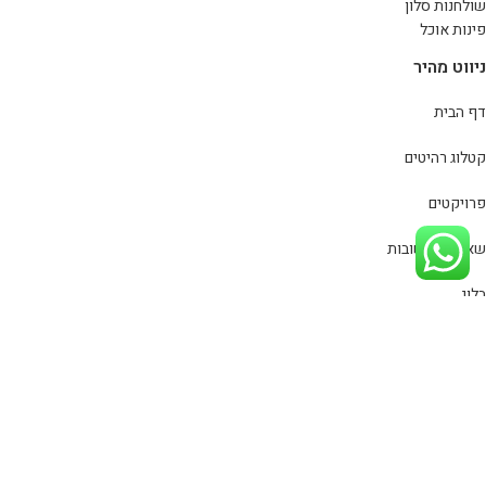
שולחנות סלון
פינות אוכל
ניווט מהיר
דף הבית
קטלוג רהיטים
פרויקטים
שאלות ותשובות
בלוג
צור קשר
מדיניות פרטיות
כל הזכויות שמורות
סינמה רהיטים
© 2020
מפת אתר
| פיתוח וקידום
אתר:
סייטלינקס