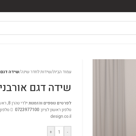
עמוד הבית
/
שידות לחדר שינה
/
שידה דגם א
שידה דגם אורבני
לפרטים נוספים והזמנות
ילדי טהרן 8, ראשון לציון, מתחם gigi's
טלפון ראשון לציון:
0723977100
טלפון 
design.co.il
+
-