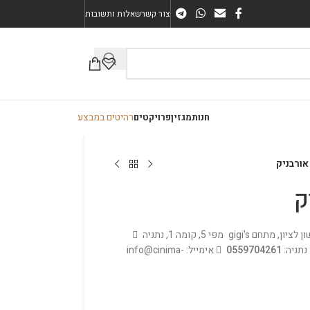
צור קשר
שאלות ותשובות
רהיטים במבצע
חנות
מגזין
פרויקטים
ורבניק
ק
מפי 5, קומה 1, נתניה
נתניה:
0559704261
אימייל: info@cinima-