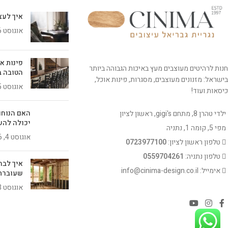
איך לעצב 
אוגוסט 6, 2026
פינות א
חנות לרהיטים מעוצבים מעץ באיכות הגבוהה ביותר
הטובה ב
בישראל: מזנונים מעוצבים, מסגרות, פינות אוכל,
אוגוסט 5, 2026
כיסאות ועוד!
האם הנוחו
ילדי טהרן 8, מתחם gigi's, ראשון לציון
יכולה להש
מפי 5, קומה 1, נתניה
אוגוסט 4, 2026
טלפון ראשון לציון:
0723977100
טלפון נתניה:
0559704261
איך לבח
אימייל: info@cinima-design.co.il
שעוברת
אוגוסט 3, 2026