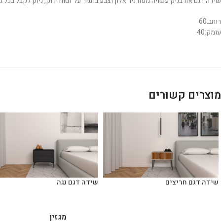
שידה דגם אורבניק עשויה מפורניר אלון וצבע בתנור על mdf ירוק, ניתן לקבל בכל גוון/סוג עץ ומידה בהתאמה אישית.
רוחב:60
עומק:40
מוצרים קשורים
שידה דגם חריצים
שידה דגם נגה
מגזין