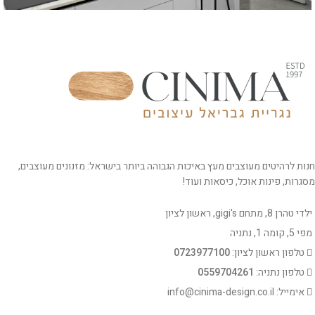
רהיטים מעוצבים לסלון
פרויקט בראשון לציון – שרון דוד
חנות לרהיטים מעוצבים מעץ באיכות הגבוהה ביותר בישראל: מזנונים מעוצבים,
מסגרות, פינות אוכל, כיסאות ועוד!
ילדי טהרן 8, מתחם gigi's, ראשון לציון
מפי 5, קומה 1, נתניה
טלפון ראשון לציון:
0723977100
טלפון נתניה:
0559704261
אימייל: info@cinima-design.co.il