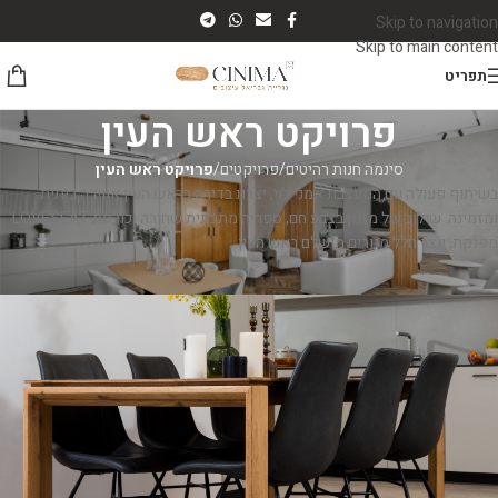
Skip to navigation
Skip to main content
תפריט
פרויקט ראש העין
סינמה חנות רהיטים
/
פרויקטים
/
פרויקט ראש העין
בשיתוף פעולה עם המעצבת אמני לוי, יצרנו בדירה בראש העין אווירה ביתית
ומזמינה. שילוב של מזנון בצבע חם, ספריה מתכתית שחורה וכורסת LOVESEAT
מפנקת, יוצר חלל מגורים מושלם ראש העין.