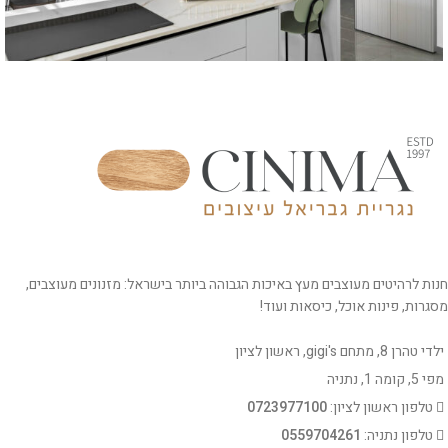
רהיטים מעוצבים לסלון
פרויקט בראשון לציון – שרון דוד
חנות לרהיטים מעוצבים מעץ באיכות הגבוהה ביותר בישראל: מזנונים מעוצבים,
מסגרות, פינות אוכל, כיסאות ועוד!
ילדי טהרן 8, מתחם gigi's, ראשון לציון
מפי 5, קומה 1, נתניה
טלפון ראשון לציון:
0723977100
טלפון נתניה:
0559704261