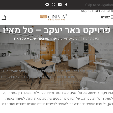
Skip to navigation
Skip to main content
תפריט
פרויקט באר יעקב – טל מאיו
סינמה חנות רהיטים
/
פרויקטים
/
פרויקט באר יעקב – טל מאיו
פרויקט מושלם בעיצובה של המעצבת המוכשרת טל מאיו, שמשלב עיצוב מתוחכם
עם פונקציונליות חכמה. במסגרת הפרויקט יצרנו מעטפת מעץ בגימור מושלם
בסלון, הכוללת פתרונות אחסון אינטגרטיביים, המוסיפים מימד פרקטי תוך שמירה
על מראה נקי ויוקרתי.
בנוסף, עיצבנו חיפוי קיר לטלוויזיה עם אלמנט ייחודי המאפשר צפייה מעברו השני
של הקיר, ליצירת תחושת פתיחות והרמוניה בחלל. השילוב בין עיצוב עץ חם לקווים
מודרניים יוצר אווירה מזמינה ומרשימה כאחד.
הפרויקט, בניצוחה של טל מאיו, הוא דוגמה מצוינת לשילוב מושלם בין אסתטיקה
לפונקציונליות, עם דגש על הפרטים הקטנים שהופכים את החלל למיוחד באמת.
כאן, כל פרט מעוצב בקפידה כדי להעניק לדיירים חוויית מגורים ייחודית ומוקפדת.