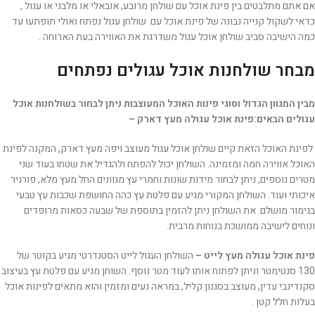
אם אתם מתלבטים בין פינת אוכל עם שולחן מרובע, אובאלי או מלבני או עגול ,
כדאי לשקול קנייה נבונה של פינת אוכל עם שולחן עגול נפתח ואולי תופתעו עד
כמה הישיבה סביב שולחן אוכל עגול משדרגת את האווירה בעת הארוחה .
מבחר שולחנות אוכל עגולים נפתחים
מבין המגוון הגדול וסוגי פינות האוכל המעוצבות ניתן לבחור בשולחנות אוכל
עגולים הבאים:
פינת אוכל עגולה מעץ דארק –
לפינת האוכל הזאת קיים שולחן אוכל עגול מעוצב ויפה מעץ דארק, המקנה לפינת
האוכל אווירה חמה ומזמינה. השולחן יכול להפתח ולהגדיל את שטחו בעוד שני
מטרים נוספים, ניתן לבחור מידות שונות וחמרי עץ מגוונים החל מעץ מלא, פורניר
איכותי ועוד. השולחן המקורי מגיע עם פלטת עץ כהה החושפת שכבות עץ טבעי
בגימור מושלם. את השולחן ניתן להזמין בתוספת של שבעה כסאות מרופדים
ונוחים לישיבה ממושכת בנוחות מרבית.
פינת אוכל עגולה מעץ לייט –
השולחן העגול לייט הסטנדרטי מגיע בקוטר של
130 סנטימטר וניתן לפתוח אותו לעוד מטר נוסף. השוחן מגיע עם פלטת עץ בעיצוב
סקנדינבי עדין, מעוצב בסגנון קליל, במראה נעים ומזמין והוא מתאים לפינות אוכל
בעלות חלל קטן .