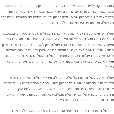
השולחן מקנה לפינת האוכל אווירה נעימה וכפרית וניתן לשדרג אותו עם חמישה
כסאות בגוון שמנת מרופדים ונוחים ביותר לישיבה ובעלי רגלי עץ עגולות דקות
בצורת איקס. ניתן להזמין את השולחן במגוון צבעים ומידות וגם בחמרים שונים החל
מעץ מלא ועד פורניר איכותי ועמיד ללכלוך ושריטות.
שולחן פינת אוכל מדגם ארמסטו –
השולחן העגול מדגם ארמסטו, מעוצב בסגנון
נורדי יפהפה, השולחן בעל פלטת עץ עגולה המשלבת מספר גוונים של עץ טבעי
ועשויה מעץ אלון אירופאי. את פלטת השולחן ניתן להזמין בסוגי עץ מלא כגון אלון
מבוקע, או אגוז אמריקאי ובצבעים שונים. רגלי השולחן צבוע ת בשחור ומעליהן
פלטת עץ כהה להשלמת הסגנון המעוצב . השולחן העגול מדגם ארמסטו הוא גם
שולחן אוכל
פונקציונאלי בעל גימור איכותי, וגם רהיט דקורטיבי ויפהפה לפינת
האוכל.
שולחן אוכל עגול נפתח בעל פלטה כפולה מעץ –
שולחן מעץ טבעי במראה
קלאסי כפרי חם ונעים, אותו ניתן להזמין במגוון חמרים החל מעץ מלא ועד פורניר
איכותי ביותר ועמיד בפני שריטות. ייחודו של שולחן זה היא פלטת העץ הכפולה
והמסיבית העומדת על רגלי עץ מלא מוצלבות באיקס ומעניקות לשולחן מראה
יוקרתי ונוכחות מרשימה בחלל פינת האוכל.
זהו שולחן יפהפה במיוחד המתאים אמנם לשדרוג פינת האוכל שלכם, אך ניתן