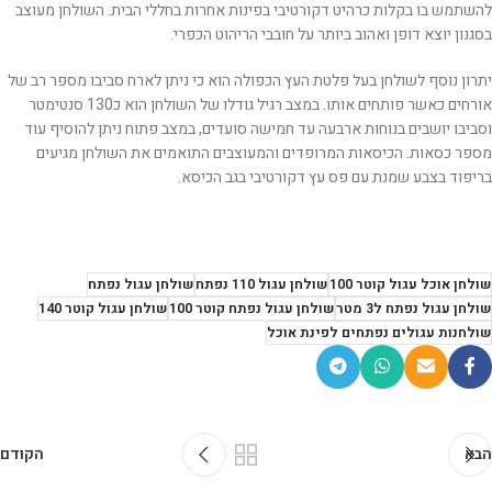
להשתמש בו בקלות כרהיט דקורטיבי בפינות אחרות בחללי הבית. השולחן מעוצב
בסגנון יוצא דופן ואהוב ביותר על חובבי הריהוט הכפרי.
יתרון נוסף לשולחן בעל פלטת העץ הכפולה הוא כי ניתן לארח סביבו מספר רב של
אורחים כאשר פותחים אותו. במצב רגיל גודלו של השולחן הוא כ130 סנטימטר
וסביבו יושבים בנוחות ארבעה עד חמישה סועדים, במצב פתוח ניתן להוסיף עוד
מספר כסאות. הכיסאות המרופדים והמעוצבים התואמים את השולחן מגיעים
בריפוד בצבע שמנת עם פס עץ דקורטיבי בגב הכיסא.
שולחן אוכל עגול קוטר 100
שולחן עגול 110 נפתח
שולחן עגול נפתח
שולחן עגול נפתח ל3 מטר
שולחן עגול נפתח קוטר 100
שולחן עגול קוטר 140
שולחנות עגולים נפתחים לפינת אוכל
הבא
הקודם