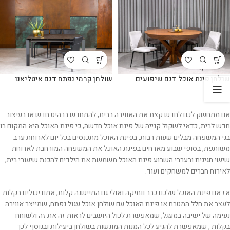
שולחן פינת אוכל דגם שיפועים
שולחן קרמי נפתח דגם איטליאנו
אם מתחשק לכם לחדש קצת את האווירה בבית, להתחדש ברהיט חדש או בעיצוב
חדש לבית, כדאי לשקול קנייה של פינת אוכל חדשה, כי פינת האוכל היא המקום בו
בני המשפחה מבלים שעות רבות, בפינת האוכל מתכנסים בכל יום לארוחת ערב
משותפת, בסופי שבוע מארחים בפינת האוכל את המשפחה המורחבת לארוחת
שישי חגיגית ובערבי השבוע פינת האוכל משמשת את הילדים להכנת שיעורי בית,
לאירוח חברים למשחקים ועוד.
אז אם פינת האוכל שלכם כבר וותיקה ואולי גם התיישנה קלות, אתם יכולים בקלות
לעצב את חלל המטבח או פינת האוכל עם שולחן אוכל עגול נפתח, שמייצר אווירה
נעימה של ישיבה במעגל, שמאפשרת לכול היושבים לראות זה את זה ולשוחח
בקלות , שמאפשרת להגיע לכל המנות המוגשות בשולחן ביעילות ובנוסף לכך