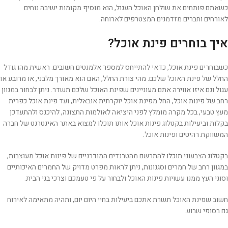
כשאתם פותחים את שולחן האוכל העגול, הוא מוסיף מקומות ישיבה נוחים
לאורחים וחברים מזדמנים המצטרפים לארוחה.
איך בוחרים פינת אוכל?
כשבוחרים פינת אוכל, כדאי להתייחס למספר אלמנטים חשובים. ראשית מהו גודל
החלל של פינת האוכל שלכם. מהי צורת החלל, האם הוא מאורך מלבני, או מרובע או
עגול וגם איזו אווירה אתם מעוניינים שפינת האוכל שלכם תשדר. ניתן לבחור במגוון
רחב של פינות אוכל, החל מפינת אוכל יוקרתית אובאלית, ועד פינת אוכל כפרית
מעץ טבעי, בכל מקרה מומלץ לפני היציאה לאולמות התצוגה, להיכנס ולהתעדכן
בקלות וביעילות בקטלוג פינות אוכל אותו תוכלו למצוא באתר האינטרנט של חברה
המשווקת רהיטים ופינות אוכל.
בקטלוג הצבעוני תוכלו להתרשם מהטרנדים המודרניים של פינות אוכל מעוצבות,
במגוון רחב של חמרים וסגנונות, ניתן לראות מפרט מדויק של החמרים האיכותיים
וסוגי העץ ממנו עשויות פינות האוכל ולבחור על פי טעמכם וצרכי בני הבית.
חשוב שפינת האוכל תשרת אתכם ביעילות בחיי היום יום, ותהיה מתאימה לאירוח
גם בסופי שבוע.