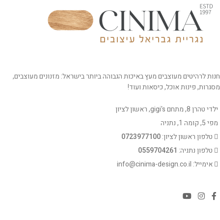
חנות לרהיטים מעוצבים מעץ באיכות הגבוהה ביותר בישראל: מזנונים מעוצבים,
מסגרות, פינות אוכל, כיסאות ועוד!
ילדי טהרן 8, מתחם gigi's, ראשון לציון
מפי 5, קומה 1, נתניה
טלפון ראשון לציון:
0723977100
טלפון נתניה:
0559704261
אימייל: info@cinima-design.co.il