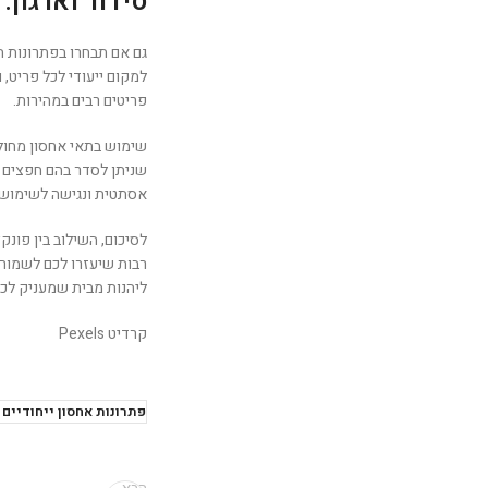
סידור וארגון:
גם אם תבחרו בפתרונות ה
למקום ייעודי לכל פריט,
פריטים רבים במהירות.
שימוש בתאי אחסון מחולק
שניתן לסדר בהם חפצים ק
אסתטית ונגישה לשימוש.
לסיכום, השילוב בין פונ
רבות שיעזרו לכם לשמור 
ליהנות מבית שמעניק לכם ג
קרדיט Pexels
פתרונות אחסון ייחודיים 