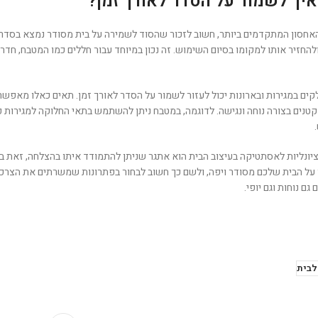
 איך לשמור על הסדר לאורך זמן?
אחסון המתקדמים ביותר, חשוב לזכור שהסוד לשמירה על בית מסודר נמצא בסדר וא
 ולהחזיר אותו למקומו בסיום השימוש. זה נכון במיוחד עבור חללים כמו המטבח, ח
ים במגירות ובארונות יכול לעזור לשמור על הסדר לאורך זמן. תאים כאלו מאפשרי
טנים בצורה נוחה ונגישה. לדוגמה, במטבח ניתן להשתמש בתאי החלוקה למגירות כד
קציונליות לאסתטיקה בעיצוב הבית הוא אתגר שניתן להתמודד איתו בהצלחה, זאת ב
על הבית שלכם מסודר ויפה, ולשם כך חשוב לבחור בפתרונות שמשרתים את הצרכים 
ם נוחות וגם יופי.
לבית