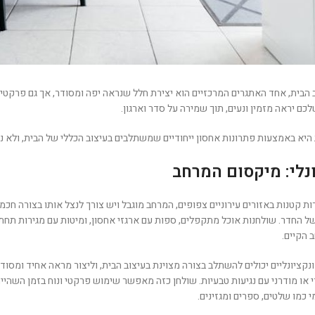
הבית, אחד האתגרים המרכזיים הוא יצירת חלל שנראה יפה ומסודר, אך גם פרקטי לש
ם יראה מזמין ונעים, תוך שמירה על סדר וארגון.
יא באמצעות פתרונות אחסון ייחודיים שמשתלבים בעיצוב הכללי של הבית, ולא נ
ונלי: מיקסום המרחב
ות קטנות באזורים עירוניים צפופים, המרחב מוגבל ויש צורך לנצל אותו בצורה חכ
ל החדר. שולחנות אוכל מתקפלים, ספות עם ארגזי אחסון, ומיטות עם מגירות תח
הקיים.
נקציונליים יכולים להשתלב בצורה מצוינת בעיצוב הבית, וליצור מראה אחיד ומסודר
 או מודרני עם נגיעות טבעיות. שולחן כזה מאפשר שימוש פרקטי ונוח בזמן השהייה
 כמו שלטים, ספרים ומגזינים.