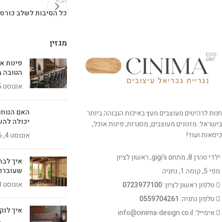
הבא
כל הסיבות לשלב כורסא
מגזין
פינות א
הטובה ב
אוגוסט 5, 2026
האם הנוחו
חנות לרהיטים מעוצבים מעץ באיכות הגבוהה ביותר
יכולה להש
בישראל: מזנונים מעוצבים, מסגרות, פינות אוכל,
כיסאות ועוד!
אוגוסט 4, 2026
ילדי טהרן 8, מתחם gigi's, ראשון לציון
איך לבח
שעוברת
מפי 5, קומה 1, נתניה
אוגוסט 3, 2026
טלפון ראשון לציון:
0723977100
טלפון נתניה:
0559704261
איך לנק
אימייל: info@cinima-design.co.il