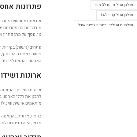
פתרונות אחסו
שולחן עגול נפתח ל3 מטר
שולחן עגול קוטר 140
אם אתם מחפשים פתרונות
שולחנות עגולים נפתחים לפינת אוכל
מודולריות הם פתרונות י
נוי, נוסף על מתן פתרון א
פתחים (נישות) בקירות י
נישות במסגרת השיפוץ, ב
האחסון בהתאם לצרכים 
ארונות ושיד
ארונות ושידות בהתאמה א
לתכנן את חללי האחסון ב
מותאמים אישית שיכילו א
בנוסף, ארונות בהתאמה א
מצוין, אלא גם יתרום למ