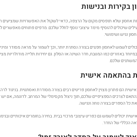
ן בקירות ובנישות
 אחסון שלא תופסים מקום על הרצפה, כדאי לשקול את האפשרויות שמציעים הקירו
עילים שיכולים להוסיף מימד עיצובי נוסף לחלל שלכם. מדפים פתוחים מאפשרים לכם
חסון נגיש ושימושי.
כולים לשמש לאחסון חפצים בצורה נסתרת יותר, וכך לשמור על מראה מסודר ומינ
מיוחד באזורים כמו המטבח, חדר השינה או הסלון. גם יחידות תלייה מודולריות מצ
המשתנים שלכם.
ות בהתאמה אישית
ישית הם פתרון מצוין לאחסון פריטים רבים בצורה מסודרת ואסתטית. בניגוד לר
התאם לצרכים הספציפיים שלכם, תוך ניצול מקסימלי של המרחב. לדוגמה, אם יש לכ
ת כל הספרים בצורה נוחה ונגישה.
ישית יכולים לשמש גם כפריט עיצובי מרכזי בבית. בחירה בחומרים איכותיים ובגי
ראה הכללי של החדר.