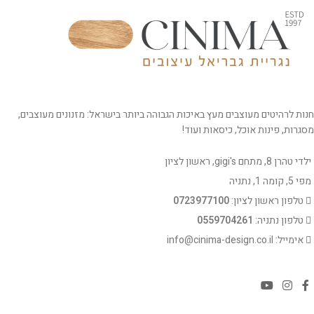
חנות לרהיטים מעוצבים מעץ באיכות הגבוהה ביותר בישראל: מזנונים מעוצבים,
מסגרות, פינות אוכל, כיסאות ועוד!
ילדי טהרן 8, מתחם gigi's, ראשון לציון
מפי 5, קומה 1, נתניה
טלפון ראשון לציון:
0723977100
טלפון נתניה:
0559704261
אימייל: info@cinima-design.co.il