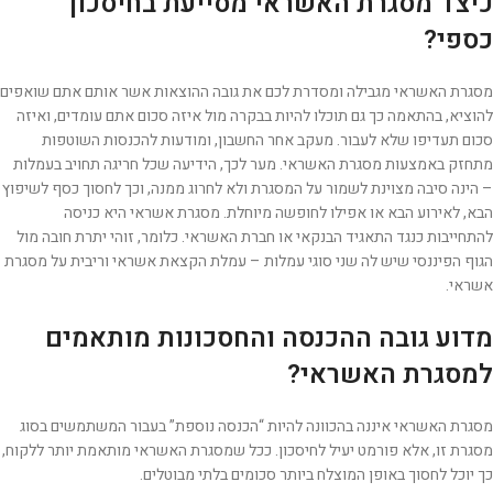
כיצד מסגרת האשראי מסייעת בחיסכון
כספי?
מסגרת האשראי מגבילה ומסדרת לכם את גובה ההוצאות אשר אותם אתם שואפים
להוציא, בהתאמה כך גם תוכלו להיות בבקרה מול איזה סכום אתם עומדים, ואיזה
סכום תעדיפו שלא לעבור. מעקב אחר החשבון, ומודעות להכנסות השוטפות
מתחזק באמצעות מסגרת האשראי. מער לכך, הידיעה שכל חריגה תחויב בעמלות
– הינה סיבה מצוינת לשמור על המסגרת ולא לחרוג ממנה, וכך לחסוך כסף לשיפוץ
הבא, לאירוע הבא או אפילו לחופשה מיוחלת. מסגרת אשראי היא כניסה
להתחייבות כנגד התאגיד הבנקאי או חברת האשראי. כלומר, זוהי יתרת חובה מול
הגוף הפיננסי שיש לה שני סוגי עמלות – עמלת הקצאת אשראי וריבית על מסגרת
אשראי.
מדוע גובה ההכנסה והחסכונות מותאמים
למסגרת האשראי?
מסגרת האשראי איננה בהכוונה להיות “הכנסה נוספת” בעבור המשתמשים בסוג
מסגרת זו, אלא פורמט יעיל לחיסכון. ככל שמסגרת האשראי מותאמת יותר ללקוח,
כך יוכל לחסוך באופן המוצלח ביותר סכומים בלתי מבוטלים.