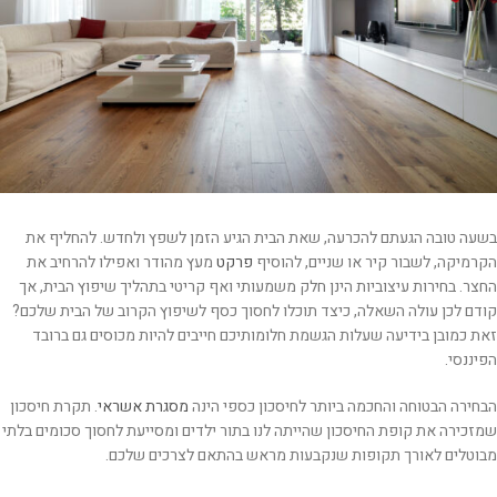
בשעה טובה הגעתם להכרעה, שאת הבית הגיע הזמן לשפץ ולחדש. להחליף את
הקרמיקה, לשבור קיר או שניים, להוסיף
פרקט
מעץ מהודר ואפילו להרחיב את
החצר. בחירות עיצוביות הינן חלק משמעותי ואף קריטי בתהליך שיפוץ הבית, אך
קודם לכן עולה השאלה, כיצד תוכלו לחסוך כסף לשיפוץ הקרוב של הבית שלכם?
זאת כמובן בידיעה שעלות הגשמת חלומותיכם חייבים להיות מכוסים גם ברובד
הפיננסי.
הבחירה הבטוחה והחכמה ביותר לחיסכון כספי הינה
מסגרת אשראי
. תקרת חיסכון
שמזכירה את קופת החיסכון שהייתה לנו בתור ילדים ומסייעת לחסוך סכומים בלתי
מבוטלים לאורך תקופות שנקבעות מראש בהתאם לצרכים שלכם.