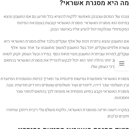
מה היא מסגרת אשראי?
גובהו של הסכום שהבנק מאפשר ללקוח להוציא בכל חודש, גם אם החשבון נמצא
במינוס הוא מסגרת האשראי. מסגרת האשראי קובעת בעצם את המינוס
המקסימלי שהלקוח יכול להגיע אליו באישור הבנק.
אם החשבון נמצא ביתרת זכות של אלף שקלים בלבד אולם מסגרת האשראי היא
עשרת אלפים שקלים, יוכל בעל החשבון למשוך מחשבונו עד אחד עשר אלף
שקלים, למרות שביתרת החשבון מצוי פחות כסף. במידה ובעל העסק זקוק לטווח
תנועה רחב יותר גדולה יותר הוא יכול לבקש להגדיל את מסגרת האשראי בהתאם
לצרכיו וצרכי העסק שלו.
מסגרת האשראי מאפשרת גמישות פיננסית עד תאריך כניסת המשכורת המיועדת
ובין תשלומי שכר דירה, לימודים ועוד תשלומים שוטפים היורדים חודשית. גובה
מסגרת האשראי נקבע בסיוע מומחית או מומחה לכך בהתאם לנתוני שכר
וחסכונות.
במקרה וישנה חריגה ממסגרת האשראי, הלקוח משלם עלי ריבית וייתכן שיחזרו
חיובים וצ’קים.