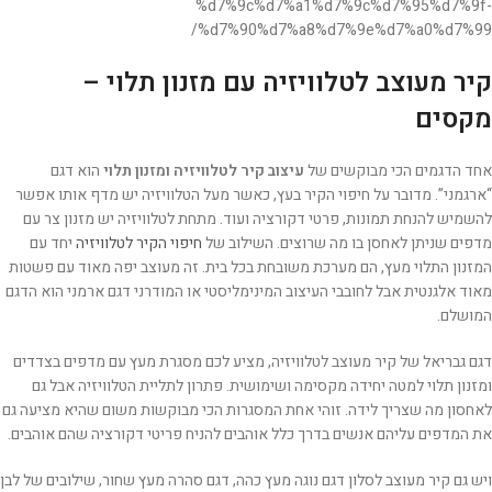
%d7%9c%d7%a1%d7%9c%d7%95%d7%9f-
%d7%90%d7%a8%d7%9e%d7%a0%d7%99/
קיר מעוצב לטלוויזיה עם מזנון תלוי –
מקסים
אחד הדגמים הכי מבוקשים של
עיצוב קיר לטלוויזיה ומזנון תלוי
הוא דגם
“ארגמני”. מדובר על חיפוי הקיר בעץ, כאשר מעל הטלוויזיה יש מדף אותו אפשר
להשמיש להנחת תמונות, פרטי דקורציה ועוד. מתחת לטלוויזיה יש מזנון צר עם
מדפים שניתן לאחסן בו מה שרוצים. השילוב של
חיפוי הקיר לטלוויזיה
יחד עם
המזנון התלוי מעץ, הם מערכת משובחת בכל בית. זה מעוצב יפה מאוד עם פשטות
מאוד אלגנטית אבל לחובבי העיצוב המינימליסטי או המודרני דגם ארמני הוא הדגם
המושלם.
דגם גבריאל של קיר מעוצב לטלוויזיה, מציע לכם מסגרת מעץ עם מדפים בצדדים
ומזנון תלוי למטה יחידה מקסימה ושימושית. פתרון לתליית הטלוויזיה אבל גם
לאחסון מה שצריך לידה. זוהי אחת המסגרות הכי מבוקשות משום שהיא מציעה גם
את המדפים עליהם אנשים בדרך כלל אוהבים להניח פריטי דקורציה שהם אוהבים.
ויש גם קיר מעוצב לסלון דגם נוגה מעץ כהה, דגם סהרה מעץ שחור, שילובים של לבן