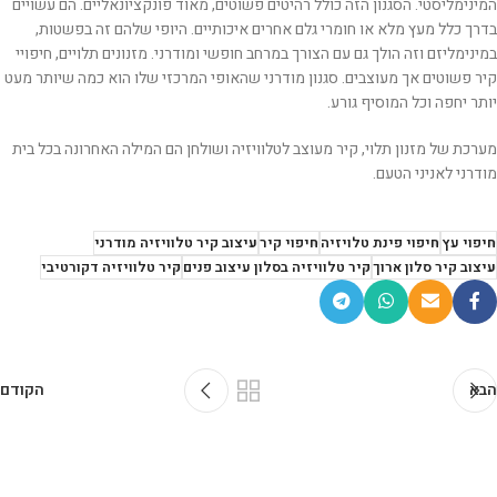
המינימליסטי. הסגנון הזה כולל רהיטים פשוטים, מאוד פונקציונאליים. הם עשויים
בדרך כלל מעץ מלא או חומרי גלם אחרים איכותיים. היופי שלהם זה בפשטות,
במינימליזם וזה הולך גם עם הצורך במרחב חופשי ומודרני. מזנונים תלויים, חיפויי
קיר פשוטים אך מעוצבים. סגנון מודרני שהאופי המרכזי שלו הוא כמה שיותר מעט
יותר יחפה וכל המוסיף גורע.
מערכת של מזנון תלוי, קיר מעוצב לטלוויזיה ושולחן הם המילה האחרונה בכל בית
מודרני לאניני הטעם.
חיפוי עץ
חיפוי פינת טלויזיה
חיפוי קיר
עיצוב קיר טלוויזיה מודרני
עיצוב קיר סלון ארוך
קיר טלוויזיה בסלון עיצוב פנים
קיר טלוויזיה דקורטיבי
הבא
הקודם