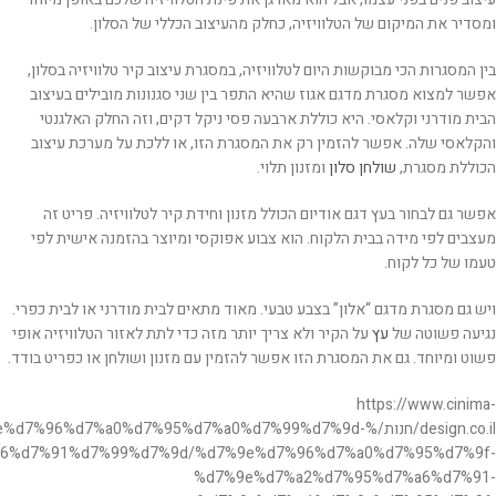
ומסדיר את המיקום של הטלוויזיה, כחלק מהעיצוב הכללי של הסלון.
בין המסגרות הכי מבוקשות היום לטלוויזיה, במסגרת עיצוב קיר טלוויזיה בסלון,
אפשר למצוא מסגרת מדגם אגוז שהיא התפר בין שני סגנונות מובילים בעיצוב
הבית מודרני וקלאסי. היא כוללת ארבעה פסי ניקל דקים, וזה החלק האלגנטי
והקלאסי שלה. אפשר להזמין רק את המסגרת הזו, או ללכת על מערכת עיצוב
הכוללת מסגרת,
שולחן סלון
ומזנון תלוי.
אפשר גם לבחור בעץ דגם אודיום הכולל מזנון וחידת קיר לטלוויזיה. פריט זה
מעצבים לפי מידה בבית הלקוח. הוא צבוע אפוקסי ומיוצר בהזמנה אישית לפי
טעמו של כל לקוח.
ויש גם מסגרת מדגם “אלון” בצבע טבעי. מאוד מתאים לבית מודרני או לבית כפרי.
נגיעה פשוטה של
עץ
על הקיר ולא צריך יותר מזה כדי לתת לאזור הטלוויזיה אופי
פשוט ומיוחד. גם את המסגרת הזו אפשר להזמין עם מזנון ושולחן או כפריט בודד.
https://www.cinima-
design.co.il/חנות/%%d7%96%d7%a0%d7%95%d7%a0%d7%99%d7%9d
6%d7%91%d7%99%d7%9d/%d7%9e%d7%96%d7%a0%d7%95%d7%9f-
%d7%9e%d7%a2%d7%95%d7%a6%d7%91-