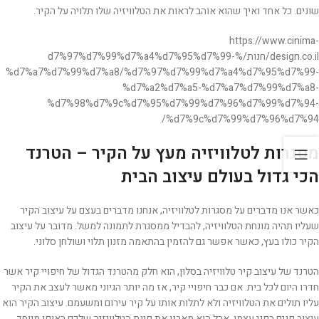
שונים. כל אחד ואיך שהוא אוהב לראות את הטלוויזיה שלו תלויה על הקיר.
https://www.cinima-
design.co.il/חנות/%d7%97%d7%99%d7%a4%d7%95%d7%99-
%d7%a7%d7%99%d7%a8/%d7%97%d7%99%d7%a4%d7%95%d7%99-
%d7%a2%d7%a5-%d7%a7%d7%99%d7%a8-
%d7%98%d7%9c%d7%95%d7%99%d7%96%d7%99%d7%94-
%d7%9c%d7%99%d7%96%d7%94/
מסגרות לטלוויזיה מעץ על הקיר – הטרנד
הכי גדול בעולם עיצוב הבית
כאשר אנו מדברים על מסגרות לטלוויזיה, אנחנו מדברים בעצם על עיצוב הקיר
שעליו תהיה מונחת הטלוויזיה, להבדיל ממסגרת לתמונה למשל. מדובר על עיצוב
הקיר כולו בעץ, כאשר אפשר גם להזמין בהתאמה מזנון תלוי ושולחן סלוני.
הטרנד של עיצוב קיר טלוויזיה בסלון, הוא חלק מהטרנד הגדול של חיפויי קיר אשר
חדרו היום לכל בית. אם כבר חיפויי קיר, אז מה יותר הגיוני מאשר לעצב את הקיר
עליו תולים את הטלוויזיה ולא לתלות אותו על קיר עירום ומשעמם. עיצוב הקיר הוא
עיצוב פנים בפני עצמו, אבל הוא מארגן את פינת הטלוויזיה שלכם באופן מיוחד