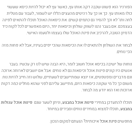
הפורניר הוא פשוט שכבה דקה אותו עץ, כאשר עץ לא יכול להיות כיסא שעשוי
כולו מאותו עץ. כך או כך על רהיטים מהעצים הללו יש לשמור, לעבור עם מטלית
לחה ותו’ לא וכך להסיר גם כתמים קשים. את כיסאות האוכל תוכלו להתאים לפינה
בעצמכם. אם בעבר נהגו לשווק שולחן וכיסאות יחד, היום מאפשרים לכל לקוח כיד
הדמיון הטובה, להרכיב את פינת האוכל שלו בעצמו ולטעמו האישי.
לבחור את השולחן ולהתאים לו את הכיסאות שהכי יפים בעיניו, אבל לא פחות מזה
הכי נוחים.
נוחות של ישיבה בכיסא אוכל חשוב לומר, היא הבנה שיש לנו רק עכשיו. בעבר
אנשים היו קונים פינות אוכל וכיסאות גם לא נוחים. אבל אם יושבים לארוחה ארוכה
וגם מדברים ומפטפטים, אז יוצא שמתיישבים לשעתיים, שלוש וזה חייב להיות נוח.
משום כך כל מי שקונה כיסאות היום, מתיישב עליהם לפני שהוא מחליט כמה דקות
ארוכות ואז הוא יודע מה לבחור.
תוכלו להתעדכן במחירי
פינות אוכל במבצע
, וניתן לשער שגם
פינות אוכל עגולות
במבצע
, תוכלו למצוא במחירים נוחים וסבירים במיוחד.
מחפשים
פינת אוכל
איכותית? הגעתם למקום הנכון.