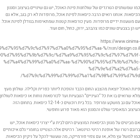
כמו שמשתנים הטרנדים של שולחנות פינת האוכל, יש גם שינויים בעיצוב וסגנון
הכיסאות. אנחנו רואים הרבה כיסאות לפינת אוכל, מרופדות לא רק בגב, אלא גם
עם משענות ידיים מרופדות. מעין כורסאות קטנות שמתאימות בגודלן לפינת אוכל.
יש הן בצבעים שונים כמו צהבהב, ירוק, כחול, חום ועוד.
https://www.cinima-
design.co.il/חנות/%%d7%95%d7%9c%d7%97%d7%a0%d7%95%d7%aa
0%d7%95%d7%9b%d7%9c/%d7%a9%d7%95%d7%9c%d7%97%d7%9f-
%d7%a4%d7%99%d7%a0%d7%aa-%d7%90%d7%95%d7%9b%d7%9c-
%d7%9e%d7%a2%d7%a5-
%d7%9c%d7%99%d7%99%d7%a1%d7%98%d7%99%d7%9d/
פינת האוכל יוצאת מהצבע החום הכבד והופכת ליותר כפרית וקלילה. שולחן מעץ
מלא שרואים בו את כל “העיניים” הטבעיות ועד לכורסאות נוחות או כיסאות לשולחן
אוכל עם גב מושקע ומרופד. בכל בית רוכשים כ-12-14 כיסאות. בתחום הזה
העיצוב המאסיבי שולט והסגנון הוא מאוד פרוע וחופשי.
אם מביטים על מגוון הכיסאות המוצעים היום לבית ע”י יצרני כיסאות אוכל, יש
ברובם רטרו של אופנת רהיטי הוינטאג’. רהיטים אלה הצטיינו בחומרי גלם איכותיים
כמו למשל עץ מלא, או עם צפוי פורמייקה, מה שעשוי להקל על ניקיון הכיסאות.