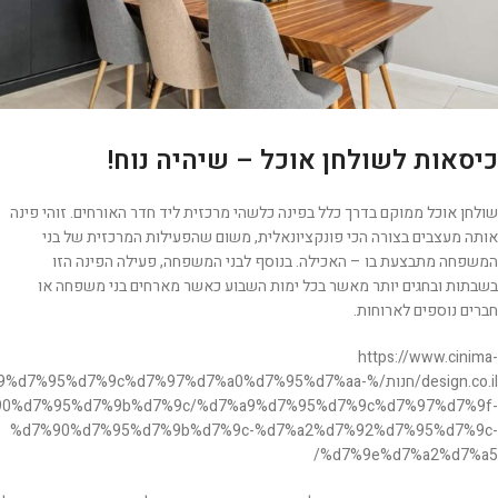
כיסאות לשולחן אוכל – שיהיה נוח!
שולחן אוכל ממוקם בדרך כלל בפינה כלשהי מרכזית ליד חדר האורחים. זוהי פינה
אותה מעצבים בצורה הכי פונקציונאלית, משום שהפעילות המרכזית של בני
המשפחה מתבצעת בו – האכילה. בנוסף לבני המשפחה, פעילה הפינה הזו
בשבתות ובחגים יותר מאשר בכל ימות השבוע כאשר מארחים בני משפחה או
חברים נוספים לארוחות.
https://www.cinima-
design.co.il/חנות/%%d7%95%d7%9c%d7%97%d7%a0%d7%95%d7%aa
0%d7%95%d7%9b%d7%9c/%d7%a9%d7%95%d7%9c%d7%97%d7%9f-
%d7%90%d7%95%d7%9b%d7%9c-%d7%a2%d7%92%d7%95%d7%9c-
%d7%9e%d7%a2%d7%a5/