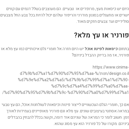
היום יש כיסאות מעץ, מרופדים או טבעיים. הם מעוצבים בשלל דגמים עם קווים
ישרים או מתעגלים בסגנון מודרני והריפוד שלהם יכול להיות בכל צבע החל מצבעים
סולידיים ועד צבעים חזקים מאוד.
פורניר או עץ מלא?
בתחום
כיסאות לפינת אוכל
יש היום חזרה אל חומרי גלם איכותיים כמו עץ מלא או
פורניר, אז מה בדיוק ההבדל ביניהם?
https://www.cinima-
design.co.il/חנות/%d7%9b%d7%a1%d7%90%d7%95%d7%aa-
%d7%9e%d7%a2%d7%a5/%d7%9b%d7%99%d7%a1%d7%90-
%d7%9c%d7%a4%d7%99%d7%a0%d7%aa-
%d7%90%d7%95%d7%9b%d7%9c-%d7%90%d7%a0%d7%99%d7%a1/
אם כך, חומרי הגלם העכשוויים לייצור פינות וכיסאות לשולחנות אוכל, הם עץ טבעי
במראה אסתטי בעיצובים שונים. עץ מלא וגם פורניר מאופיינים בעמידות לאורך
זמן. חשוב לומר כי המראה של שניהם אוד דומה, וקשה בכלל להבחין בהבדלים
ביניהם. מקורו של כל פורניר הוא עץ מסוג שהוא.