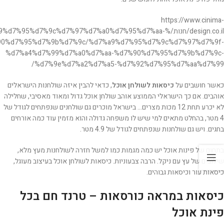
https://www.cinima-
design.co.il/חנות/%%d7%95%d7%9c%d7%97%d7%a0%d7%95%d7%aa
0%d7%95%d7%9b%d7%9c/%d7%a9%d7%95%d7%9c%d7%97%d7%9f-
%d7%a4%d7%99%d7%a0%d7%aa-%d7%90%d7%95%d7%9b%d7%9c-
%d7%9e%d7%a2%d7%a5-%d7%92%d7%95%d7%aa%d7%99/
כאשר חושבים על
כיסאות לשולחן אוכל
, כדאי להבין איזה שולחנות הישראלים
אוהבים. אם כך הישראלי הממוצע אוהב שולחן אוכל גדול ומאוד מאסיבי, שחלילה
לא יכרע תחת 12 מכות מצרים… בישראל מוכרים גם שולחנים שנפתחים לגודל של
4 מטר, בהחלט מתאים למי שיש לו משפחה גדולה והוא מזמין עוד כמה אורחים
בחגים. ויש גם שולחנות שנפתחים לגודל של 4.9 מטר.
בתחום של פינות אוכל יש כמה מגמות כמו למשל חזרה לשולחנות מעץ מלא,
שילובים של עץ עם ניקל. הרבה צבעוניות. כיסאות לשולחן אוכל בעיצוב מעוגל,
כיסאות עור וכיסאות גבוהים.
כיסאות במראה כורסאות – טרנד חם בכל
פינת אוכל