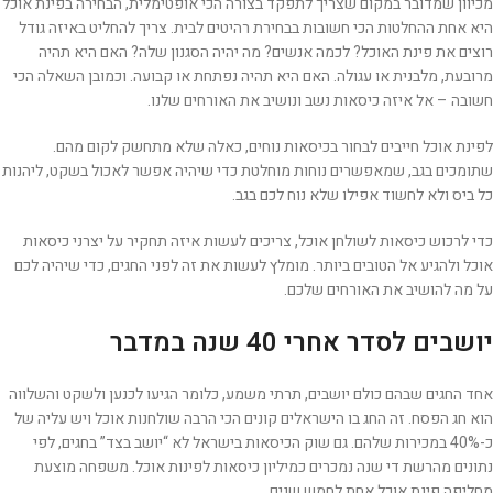
מכיוון שמדובר במקום שצריך לתפקד בצורה הכי אופטימלית, הבחירה בפינת אוכל
היא אחת ההחלטות הכי חשובות בבחירת רהיטים לבית. צריך להחליט באיזה גודל
רוצים את פינת האוכל? לכמה אנשים? מה יהיה הסגנון שלה? האם היא תהיה
מרובעת, מלבנית או עגולה. האם היא תהיה נפתחת או קבועה. וכמובן השאלה הכי
חשובה – אל איזה כיסאות נשב ונושיב את האורחים שלנו.
לפינת אוכל חייבים לבחור בכיסאות נוחים, כאלה שלא מתחשק לקום מהם.
שתומכים בגב, שמאפשרים נוחות מוחלטת כדי שיהיה אפשר לאכול בשקט, ליהנות
כל ביס ולא לחשוד אפילו שלא נוח לכם בגב.
כדי לרכוש כיסאות לשולחן אוכל, צריכים לעשות איזה תחקיר על יצרני כיסאות
אוכל ולהגיע אל הטובים ביותר. מומלץ לעשות את זה לפני החגים, כדי שיהיה לכם
על מה להושיב את האורחים שלכם.
יושבים לסדר אחרי 40 שנה במדבר
אחד החגים שבהם כולם יושבים, תרתי משמע, כלומר הגיעו לכנען ולשקט והשלווה
הוא חג הפסח. זה החג בו הישראלים קונים הכי הרבה שולחנות אוכל ויש עליה של
כ-40% במכירות שלהם. גם שוק הכיסאות בישראל לא “יושב בצד” בחגים, לפי
נתונים מהרשת די שנה נמכרים כמיליון כיסאות לפינות אוכל. משפחה מוצעת
מחליפה פינת אוכל אחת לחמש שנים.