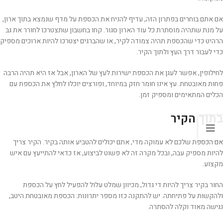
אם אתם בוחרים בפתרון הזה, עדיף להניח את הכספת על מדף שנמצא בתוך ארון,
על מנת שתהיה מוסתרת כל עוד הארון סגור. קחו בחשבון שתצטרכו לחורר את גב
הרהיט כדי שהכספת תהיה צמודה לקיר, או שהברגים יצטרכו להיות ארוכים מספיק
כדי לעבור דרך העץ ולתוך הקיר.
לחילופין, אפשר לעגן את הכספת ישירות לעץ של הארון, אבל אז היא תהיה הרבה
פחות מאובטחת. עץ אינו חומר חזק במיוחד, ופורצים יוכלו לחלץ את הכספת עם
הכלים המתאימים ומספיק זמן.
בתוך הקיר
אם הכספת שלכם לא עמוקה מדי, אתם יכולים להטביע אותה בקיר. הקיר צריך
להיות מספיק עבה, ובכל מקרה זה לא פשוט לביצוע, אז כדאי להתייעץ עם איש
מקצוע.
החור בקיר צריך להיות די גדול, מכיוון שמלט עלול להפעיל לחץ על הכספת
ולהקשות על פתיחתה. יש להתקנה כזו מספר יתרונות: הכספת מאובטחת היטב,
נגישה מאוד וקלה להסתרה.