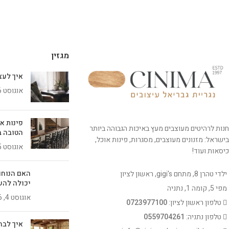
מגזין
איך לעצב 
אוגוסט 6, 2026
פינות א
חנות לרהיטים מעוצבים מעץ באיכות הגבוהה ביותר
הטובה ב
בישראל: מזנונים מעוצבים, מסגרות, פינות אוכל,
אוגוסט 5, 2026
כיסאות ועוד!
האם הנוחו
ילדי טהרן 8, מתחם gigi's, ראשון לציון
יכולה להש
מפי 5, קומה 1, נתניה
אוגוסט 4, 2026
טלפון ראשון לציון:
0723977100
טלפון נתניה:
0559704261
איך לבח