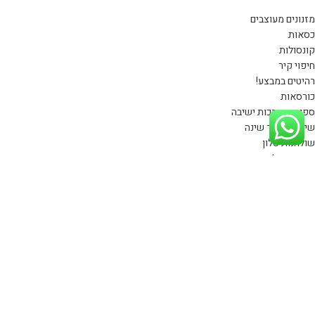
מזנונים מעוצבים
כסאות
קונסולות
חיפוי קיר
רהיטים במבצע!
כורסאות
ספות ומערכות ישיבה
שידות לחדר שינה
שולחנות סלון
פינות אוכל
ניווט מהיר
דף הבית
קטלוג רהיטים
פרויקטים
שאלות ותשובות