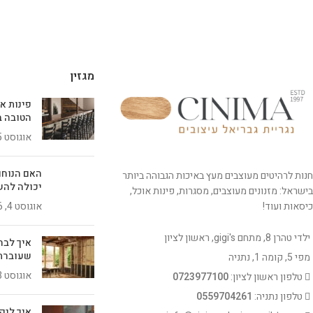
מגזין
פינות א
הטובה ב
אוגוסט 5, 2026
האם הנוחו
חנות לרהיטים מעוצבים מעץ באיכות הגבוהה ביותר
יכולה להש
בישראל: מזנונים מעוצבים, מסגרות, פינות אוכל,
כיסאות ועוד!
אוגוסט 4, 2026
ילדי טהרן 8, מתחם gigi's, ראשון לציון
איך לבח
שעוברת
מפי 5, קומה 1, נתניה
אוגוסט 3, 2026
טלפון ראשון לציון:
0723977100
טלפון נתניה:
0559704261
איך לנק