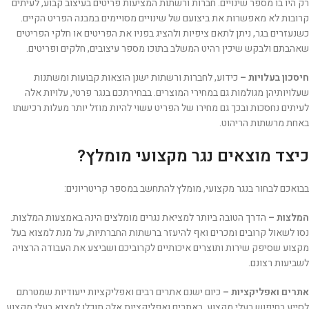
רק היו בו מספר שינויים. חברות ורשתות המציעות פריטים בעיצוב קבוע, לעיתים
קרובות לא מאפשרות את ביצועם של שינויים מסויימים במבנה הפריט הקיים.
כשנעזרים בגר, ניתן לתאם ציפיות ולהציג בפניו את הפריטים או חלקי הפריטים
שאהבתם ולבקש שיכין רהיט המשלב בתוכו מספר עיצובים, חלקים ופריטים.
חיסכון בעלויות –
כידוע, לחברות ורשתות ישנן הוצאות קבועות ומשתנות
שעלויותיהן מגולמות גם במחירי המוצרים. בבחירתכם בנגר פרטי, עלויות אלה
לעיתים נחסכות ובכך גם מחירו של הפריט עשוי להיות מוזל יותר מעלות רכישתו
באחת מרשתות הריהוט.
כיצד מוצאים נגר מקצועי מומלץ?
בבואכם לבחור בנגר מקצועי, מומלץ להתחשב במספר קריטריונים:
המלצות –
הדרך הטובה ביותר למציאת נגרים מומלצים הינה באמצעות המלצות.
נסו לשאול קרובים ומכרים ואף להיעזר ברשתות החברתיות, על מנת למצוא בעל
מקצוע שסיפק שירות ותוצרים איכותיים לקרוביכם ושביצע את העבודה הרצויה
לשביעות רצונם.
אתרים ואפליקציות –
כיום ישנם אתרים רבים ואפליקציות ייעודיות שמטרתם
לסייע בחיפוש בעלי מקצוע. באתרים ואפליקציות אלה תוכלו למצוא בעלי מקצוע