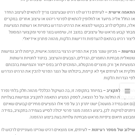
התאמה אישית –
לעיתים נדרש לנו רהיט שבעיצובו צריך להתאים לעיצוב החדר
או החלל אליה מיועד או לחלופין להתאים לפרטי ריהוט או עיצוב אחרים. במקרים
אלה, נתקלים לרוב בקושי למצוא את הרהיט הנדרש בחנויות או רשתות המציעות
מבחר קבוע מראש של עיצובים. במצב זה, שימוש בנגר פרטי ומקצועי המסוגל
ליצור רהיט בהתאם להעדפות ודרישות הלקוח, מהווה פתרון אידיאלי.
גמישות –
מכיוון שנגר מכין את הפריט הרצוי בהזמנה אישית, קיימת לרוב גמישות
טוטאלית מבחינת החומרים, הגדלים, הצבעים והעיצוב. בניגוד לחנויות ורשתות
המצעיות אך ורק מוצרים מהקטלוג, המוכנים לרוב בפס ייצור והגמישות בהכנתם
חלקית או לעיתים אף לא קיימת, ביכולתו של הנגר הפרטי להכין את הרהיט הנדרש
לפי הגדרות הלקוח.
התאמה לתקציב –
במיוחד בתקופה זו, בה השיקול הכלכלי מהווה חלק בלתי נפרד
בעת קבלת החלטה על כל הוצאה, לספק המציע התאמה לתקציב וגמישות בעלויות
(גם אם במידה מועטה) ישנו יתרון רב על פני אלו המציעים מחירים קבועים שאינם
ניתנים למיקוח. לכן, ביצוע הזמנה מנגר פרטי יכולה לסייע בעמידה בתקציב, במידה
ומבוצע תיאום ציפיות מראש מבחינת עלויות בעת ביצוע ההזמנה.
שילוב של מספר רעיונות –
לעיתים, אנו מוצאים רהיט שהיינו מעוניינים לרכוש לו