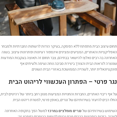
תחום עיצוב הבית מתפתח ללא הפסקה, בעיקר הודות לרשתות החברתיות ולמבחר
האפליקציות והאתרים, המציעים ומציגים אינספור רעיונות ופתרונות עיצוב. בשנה
האחרונה בה רבים נאלצו להישאר בבתיהם, צבר תחום זה תאוצה בעקבות המודעות
שנוצרה לנראות הבית והצורך ביצירת סביבה נוחה נעימה ולעיתים אף
פונקציונאלית יותר, לשהייה הממושכת באזורי הבית השונים.
נגר פרטי – הפתרון העכשווי לריהוט הבית
על אף ריבוי האתרים, החברות והחנויות המציעות מגוון רחב ביותר של רהיטים לבית,
החלו רבים להיעזר בשירותיהם של נגרים, באופן פרטי, למטרת ריהוט הבית.
השימוש בשירותיהם של
נגרים מומלצים במרכז
למשל הפך בתקופה האחרונה
לטרנד, בזכות היתרונות הרבים מהם נהנים לקוחות הבוחרים בפתרון זה: