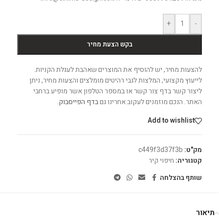
+
-
בקש הצעת מחיר
להצעות מחיר, יש להוסיף את המוצרים שאהבת לעגלת הקניות.
לייעוץ מקצועי, המלצות לגבי רהיטים מומלצים והצעות מחיר, ניתן
ליצור קשר בדף צור קשר או במספר הטלפון אשר מופיע ברחבי
האתר. הנכם מוזמנים לעקוב אחרינו גם
בדף הפייסבוק
.
Add to wishlist
מק"ט:
c449f3d37f3b
קטגוריה:
חיפוי קיר
שותף בהצלחה
תיאור