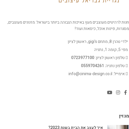
חנות לרהיטים מעוצבים מעץ באיכות הגבוהה ביותר בישראל: מזנונים מעוצבים,
מסגרות, פינות אוכל, כיסאות ועוד!
ילדי טהרן 8, מתחם gigi's, ראשון לציון
מפי 5, קומה 1, נתניה
טלפון ראשון לציון:
0723977100
טלפון נתניה:
0559704261
אימייל: info@cinima-design.co.il
מגזין
איך לעצב את הבית בשנת 2023?