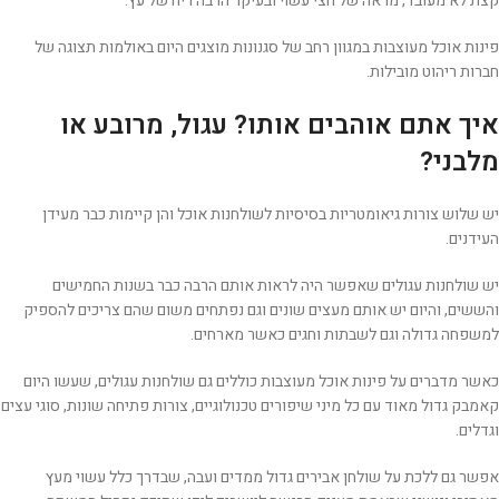
קצת לא מעובד, מראה של חצי עשוי ובעיקר הרבה ריח של עץ.
פינות אוכל מעוצבות במגוון רחב של סגנונות מוצגים היום באולמות תצוגה של
חברות ריהוט מובילות.
איך אתם אוהבים אותו? עגול, מרובע או
מלבני?
יש שלוש צורות גיאומטריות בסיסיות לשולחנות אוכל והן קיימות כבר מעידן
העידנים.
יש שולחנות עגולים שאפשר היה לראות אותם הרבה כבר בשנות החמישים
והששים, והיום יש אותם מעצים שונים וגם נפתחים משום שהם צריכים להספיק
למשפחה גדולה וגם לשבתות וחגים כאשר מארחים.
כאשר מדברים על פינות אוכל מעוצבות כוללים גם שולחנות עגולים, שעשו היום
קאמבק גדול מאוד עם כל מיני שיפורים טכנולוגיים, צורות פתיחה שונות, סוגי עצים
וגדלים.
אפשר גם ללכת על שולחן אבירים גדול ממדים ועבה, שבדרך כלל עשוי מעץ