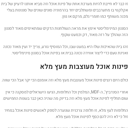
זו כבר לא חייבת להיות מערכת אחת של פינת אוכל וזה מביא אותנו לרעיון של בית
אקלקטי בו מתערבבים ומשתלבים יחד בהרמוניה סוגים שונים של סגנונות בעלי
מכנה משותף כמו חומרי גלם, מרקם או גוון.
הסגנון המינימליסטי אימץ את מראה השולחנות הדקים שמתאימים מאוד לסגנון
הזה שהולך על רזה מאוד, דק וכמעט שקוף.
זהו בית שהאיכות שלו היא במעט שבו, וכל המוסיף גורע, צריך יד ועין מאוד נכונה
ואנינת טעם כדי ליצור אווירה נכונה בבית או בפינת אוכל בסגנון מינימליסטי.
פינות אוכל מעוצבות מעץ מלא
כולם היום רוצים פינות אוכל מעוצבות מעץ מלא וזה אומנם הכי יקר אבל הכי שווה.
אחרי הסנדביץ’, ה-MDF, המלמין וכל החלופות, הגיעו הישראלים למסקנה כי אין
שום תחליף לפינת אוכל מעץ מלא וזה בדיוק מה שהיה כאן כבר בשנות החמישים.
החלופות לעץ מלא, זו חלופה צרכנית שנועדה לספק לאנשים פינות אוכל במחיר
זול כי לא היה להם כסף לפינות אוכל מעץ מלא.