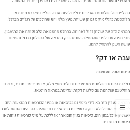
מאסיבי וגושני שבאמת מעניק הרגשה ליושבים לידו שתיכף יתחיל המשתה.
הרגליים של שולחנות האבירים יכולים להיות ארבע רגליים מארבע פינות או
מלוכסנות כרגלי איקס גם הן עשויות מעץ מלא ויש שהולכים על רגליים מברזל.
המראה הזה של שולחן גדול לארוחה, בהחלט מחמם את הלב ופותח את התיאבון,
זוהי חגיגה עוד לפני שהתחילה החגיגה ורק המראה של השולחן הגדול והעמוס
עושה חשק להתחיל לחגוג.
עבה או דק?
פינות אוכל מעוצבות
כוללות היום גם שולחנות מאסיביים וגדולים מעץ מלא, או עם ציפוי פורניר, ובניגוד
מוחלט גם שולחנות עם פלטות דקות ועדינות במראה הוינטאג’.
המראה העדין הזה בא לידי ביטוי גם בכיסאות או במיני הכורסאות המוצעות היום
לצד פינות האוכל ולא דווקא בשייכות הויזואלית כפי שהיה נהוג. היום אפשר לחבר
לשולחן אוכל בגוון חום, כיסאות בגוון חום אחר או ללכת על מיני כורסאות נוחות או
כיסאות מרופדים.