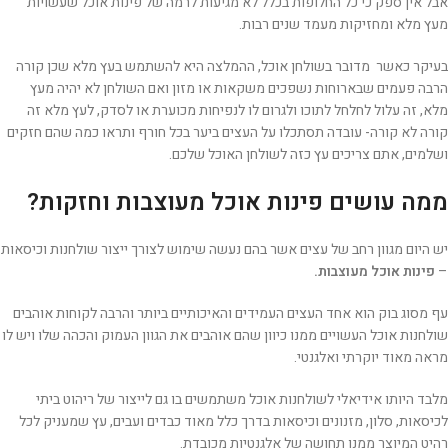
אבל אין ספק כי כל החלופות בכלל לא מגיעות לרמה של פינות אוכל שעשויות
מעץ מלא ומחזיקות מעמד שנים רבות.
בעיקר כאשר מדובר בשולחן אוכל, ההמלצה היא להשתמש בעץ מלא שכן קורה
הרבה פעמים שבארוחות נשפכים משקאות או מזון ואם השולחן לא יהיה מעץ
מלא, זה עלול לחלחל לתוכו ולגרום לו לנפיחות מכוערת או לסדק, לעץ מלא זה
קורה לא קורה- עובדה תסתכלו על העצים ביער בכל חורף ותראו כמה שהם חזקים
ושלמים, אתם צריכים עץ כזה לשולחן האוכל שלכם.
ממה עושים פינות אוכל מעוצבות וחזקות?
יש היום מגוון רחב של עצים אשר בהם נעשה שימוש לצורך ייצור שולחנות וכיסאות
–
פינות אוכל
מעוצבות.
עף מסוג בוק הוא אחד העצים העמידים והאיכותיים ביותר והרבה לקוחות אוהבים
שולחנות אוכל העשויים ממנו כיוון שהם אוהבים את הגוון העמוק והכהה שלו ויש לו
מראה מאוד יוקרתי ואלגנטי.
מלבד היותו אידיאלי לשולחנות אוכל משתמשים בו גם לייצור של ריהוט ביתי
לכיסאות, סלון, מזנונים וכיסאות בדרך כלל מאוד כבדים ועבים, עץ שמעניק לכל
רהיט המיוצר ממנו תחושה של אלגנטיות מכובדת.