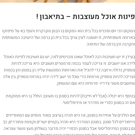
פינות אוכל מעוצבות – בתיאבון !
המקום הכי חם ומכניס בכל בית הוא המקום בו הבטן מקרקרת והגוף בא על סיפוקו
בארוחה משפחתית, זו חשובה לעין ערוך בכל בית הן ברמה של הישיבה המשותפת
והקרבה והן ברמה של התזונה.
בעידן זו יש חשיבות רבה לאוכל שאנו מכניסים לפה, יש גם חשיבות לפינת האוכל
לידה אנו יושבים. זו צריכה לעמד בכמה פרמטרים חשובים: היא צריכה להיות
מספיק גדולה ורחבה כדי להכיל את הארוחות המוגשות עליה הן במגוון והן בכמות
וצריכה להיות מספיק מרווחת כדי שכל מי ישב לידה יהיה במרווח מספיק בין אלה
שיושבים משני צדדיו- פרטיות היא שם המשחק.
בנוסף היא יכולה (אבל לא חייבת) להיות בסגנון בו מעוצב החלל בו היא ממוקמת
אם זה בסגנון כפרי או מודרני או מינימליסטי.
אם הולכים על אחידות בסגנון, אז היא תהיה בעיצוב מאוד מסוים עם המאפיינים
הייחודיים לכל סגנון. בסגנון המודרני היא תהיה בקווים ישרים וקצוות מחודדים, כך
גם בסגנון המינימליסטי אבל בסגנון הכפרי יהיה מדובר בשולחן מעץ גושני שנראה