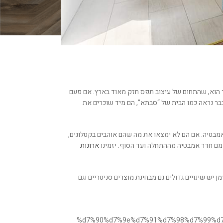
ר הוא, שהתחום של עיצוב תפס חזק מאוד בארץ. אם פעם
כבר נראה כמו הבית של “סבתא”, הם מיד שוכרים את
מבטיה. אם הם לא ימצאו את מה שהם אוהבים בקטלוגים,
עצמם חדר אמבטיה מההתחלה ועד הסוף. יזמינו
ארונות
יש שינויים גדולים גם מבחינת מוצרים סניטריים וגם
%d7%90%d7%9e%d7%91%d7%98%d7%99%d7