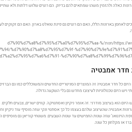
נות כאלה ולהזמין משהו שמתאים להם בדיוק. הם רוצים שלוש דלתות ולא שתיים, 
ים לאחסן בארונות הללו, האם הם רוצים גם פינת טואלט בארון. האם הם זקוקים לע
.
https://www.cinima-design.co.il/חנות/%d7%90%d7%a8%d7%95%d7%a0%d7%95%d7%aa-
%94/%d7%90%d7%a8%d7%95%d7%9f-%d7%90%d7%9e%d7%91%d7
d7%a2%d7%95%d7%a6%d7%91-%d7%90%d7%a8%d7%99%d7%96%d7
 חדר אמבטיה
ום כל חדר אמבטיה זה המוצרים הסניטריים החדשים והמשוכללים כמו גם הברזים 
י ויש היום טכנולוגיות לעיצובו מחדש גם בלי השקעה גדולה.
יום הוא בעיצוב מודרני. זה אומר ניקיון ואסתטיקה. קווים ישרים, צבעים חלקים. מ
י ארונות אמבטיה שהעיצוב שלהם בעצמו כל כך אסתטי ונקי שזה מוסיף עוד ניקיון 
פת הוינטאג’ שזה שנות החמישים עד שנות השבעים. משטחי קוריאן גם מוסיפים המו
ברז או מקלחון כל שנה.