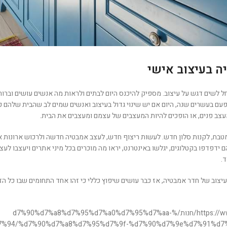
ה בעיצוב אישי
ל לשים דגש על עיצוב. מספיק להיכנס היום לבתים ולראות מה אנשים עושים וברו
 פעם בעשרים שנה, היום אם יש שינוי גדול בעיצוב ואנשים שמים לב שהבית שלהם 
עצב פנים, או הופכים להיות המעצבים של עצמם ומעצבים את הבית.
טבח, לקנות סלון חדש. לעשות ריצוף חדש, לעצב אמבטיה חדשה ולרכוש ארונות א
הם ידפדפו בקטלוגים, יגלשו באינטרנט, יראו מה מוכרים בכל מיני אתרים ויעצבו ל
.
צוב של חדר אמבטיה, אז כבר עושים שיפוץ כללי כי זהו אחד התחומים שבו כל הזמן 
https://www.cinima-design.co.il/חנות/%d7%90%d7%a8%d7%95%d7%a0%d7%95%d7%aa-
%94/%d7%90%d7%a8%d7%95%d7%9f-%d7%90%d7%9e%d7%91%d7