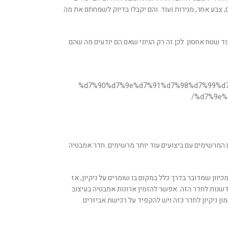
צבע אחר, מגירות ועוד. והם יקבלו בדיוק לשמחתם את מה
וד שטח אחסון. לכן זה רק הגיוני שאם הם יודעים מה שהם
%d7%90%d7%9e%d7%91%d7%98%d7%99%d7
%d7%9e%
המרשימים עם ביצועים עוד יותר מרשימים. חדר אמבטיה
כיוון שמדובר בדרך כלל במקום בו שומרים על ניקיון, אז
וחדשנות לחדר הזה. אפשר להזמין ארונות אמבטיה בעיצוב
ן ניקיון לחדר כזה ויש להקפיד על רכישת אביזרים