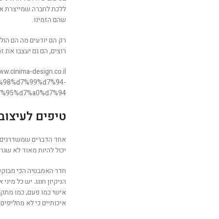
ללכת לחברה שמייצרת ארו
שהם הזמינו.
רק הם יודעים מה הם הולכ
רוצים, הם גם יעצבו את זה
%98%d7%99%d7%94-
%95%d7%a0%d7%94/
טיפים לעיצוב
אחד הדברים שמשדרגים הי
יכול להיות מאוד לא שגרת
חדר האמבטיה הכי מבוקש ה
הניקיון חוגג. יש כל מינ
אישי כמו פעם, כמו מתקו
איכותיים כי לא מחליפים 