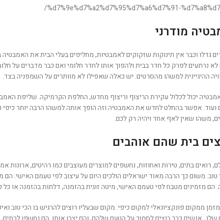
%d7%9e%d7%a2%d7%95%d7%a6%d7%91-%d7%a8%d7
בטיה מודרני
ם גדלו וכבר אין תינוקות שזקוקים לאמבטיות, מחליפים בעלי הבית את האמבטיה במ
יום אנשים לא נרתעים לפרק כל חדר בבית ולהפוך אותו לחדר חלומי ואם כבר מדברים על
יה ההיגיינית למשהו מהסרטים. יש כאלה שאפילו לא מוותרים על השמפניה בצד.
בטיה יכול לכלול עקירת הריצוף וריצוף מחדש, החלפת הקרמיקה. שליפת האמבטיה
 ועוד. אפשר בהחלט לחדש את האמבטיה וזה הופך אותה למשהו הרבה יותר כיפי ו
 משהו שאין לאף אחד ויהיה רק לכם.
ים בית שהם אוהבים
, רואים בתים, טירות ואחוזות, נחשפים למוצרים מעוצבים כמו רהיטים, ארונות אמ
טוב. משום כך הרבה מאוד ישראלים הולכים היום על עיצוב לפי טעמם האישי. הם מז
 הם מזמינים מטבח לפי טעמם האישי, מיטה זוגית בהזמנה, דלתות בהזמנה או כל פ
מן ממקום פונקציונאלי למקום כיפי. מקום שבעליו רוצים להרגיש בו הכי טוב ואיפ
שלו. אנשים כבר רוצים לסמוך על הטעם שלהם, והם יצרו אותו. הם נחשפו לבתים, ל