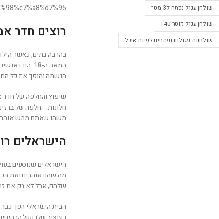
%98%d7%a8%d7%95/
שולחן עגול נפתח ל3 מטר
שולחן עגול קוטר 140
רוצים חדר אמ
שולחנות עגולים נפתחים לפינת אוכל
בהרבה בתים, כאשר הילדי
המאה ה-18. ה
הנשמה והופך את כל החוו
שיפוץ והחלפה של חדר אמ
חלונות, החלפה של ברזים
משהו שאתם ממש אוהבים,
הישראלים רוצ
הישראלים שנוסעים בעולם
מה שהם אוהבים ואת הכי 
שלהם, אבל לא רק את זה.
הבית הישראלי הפך כבר מז
בעיצוב שלו ושל הרהיטים 