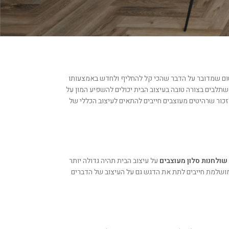
אז עצה ראשונה לכל מי שנמצא כעת בתהליך עיצוב הבית –
keys
ות רק בגלל שרציתם כבר לסיים את הסיפור. מה עוד
to
increase
or
decrease
volume.
שום שמדובר על הדבר שהכי קל להחליף ולחדש באמצעותו
תלבים בצורה טובה בעיצוב הבית יכולים להשפיע המון על
זכור שרהיטים מעוצבים חייבים להתאים לעיצוב הכללי של
שולחנות סלון מעוצבים
על עיצוב הבית תהיה גדולה יותר
מושלמת חייבים לתת את הדגש גם על העיצוב של הדברים