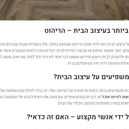
בחפזה, אך התוצאות אמורות להיות לשנים ארוכות וההשקעה היא ללא ספק שווה. 
מהר ולעשות דברים שאחר כך תתחרטו עליהם ותאלצו לחיות איתם במשך שנים ארוכ
את הבית בצורה מושלמת? על כך במאמר הבא.
יותר בעיצוב הבית – הריהוט
 עיצוב הבית הוא ללא ספק הריהוט שנמצא בתוכו. אלו בשורות טובות עבורכם מ
ם, יותר מאשר שיפוץ או צביעה רצינית לבית. דברים כמו רהיטים מעוצבים אשר מש
ו ולהעניק לבית ריענון וחידוש ששום דבר אחר לא היה יכול לתת. עם זאת, חשוב ל
אולם התצוגה יהיה יפה גם אצלכם בבית.
משפיעים על עיצוב הבית?
ית משפיעים ברמה כזאת או אחרת על העיצוב שלו. זה ברור לכולם שההשפעה של
אות לפינת אוכל
או דברים קטנים אחרים. עם זאת, אם רוצים להגיע אל התוצאה ה
תאים בצורה מושלמת לעיצוב הכללי של הבית.
ל ידי אנשי מקצוע – האם זה כדאי?