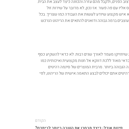
ב הפנים, ולקבל מהם עזרה והכוונה כיצד לעצב את הבית.
אליו עם פה פעור. אז נכון, לא מדובר על שירות זול
א איש מקצוע שיודע לעשות את העבודה כמו שצריך. בכל
עוצבים ברמה גבוהה ודואגים להתאים את הריהוט הנרכש
 שיחזיקו מעמד לאורך שנים רבות. לא כדאי להשקיע כסף
דאי מאוד ללכת דווקא אל חנות מקצועית ואיכותית כמו
מה הגבוהה ביותר. מרבית המוצרים של סינמה רהיטים
רהיטים אתם יכולים לבצע התאמה אישית של הריהוט, לפי
הקודם
פינות אוכל- כיצד תבחרו את הטובה ביותר לביתכם?