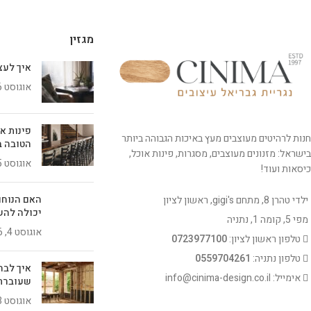
מגזין
איך לעצב 
אוגוסט 6, 2026
פינות א
חנות לרהיטים מעוצבים מעץ באיכות הגבוהה ביותר
הטובה ב
בישראל: מזנונים מעוצבים, מסגרות, פינות אוכל,
אוגוסט 5, 2026
כיסאות ועוד!
האם הנוחו
ילדי טהרן 8, מתחם gigi's, ראשון לציון
יכולה להש
מפי 5, קומה 1, נתניה
אוגוסט 4, 2026
טלפון ראשון לציון:
0723977100
טלפון נתניה:
0559704261
איך לבח
אימייל: info@cinima-design.co.il
שעוברת
אוגוסט 3, 2026