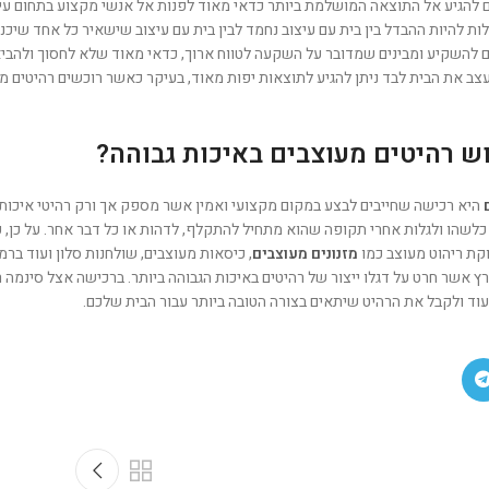
להגיע אל התוצאה המושלמת ביותר כדאי מאוד לפנות אל אנשי מקצוע בתחום עיצו
ת להיות ההבדל בין בית עם עיצוב נחמד לבין בית עם עיצוב שישאיר כל אחד שיכנס 
ם להשקיע ומבינים שמדובר על השקעה לטווח ארוך, כדאי מאוד שלא לחסוך ולהבי
ב את הבית לבד ניתן להגיע לתוצאות יפות מאוד, בעיקר כאשר רוכשים רהיטים מ
וש רהיטים מעוצבים באיכות גבוהה?
היא רכישה שחייבים לבצע במקום מקצועי ואמין אשר מספק אך ורק רהיטי איכות
לשהו ולגלות אחרי תקופה שהוא מתחיל להתקלף, לדהות או כל דבר אחר. על כן, כ
קת ריהוט מעוצב כמו
מזנונים מעוצבים
, כיסאות מעוצבים, שולחנות סלון ועוד בר
 אשר חרט על דגלו ייצור של רהיטים באיכות הגבוהה ביותר. ברכישה אצל סינמה 
 ועוד ולקבל את הרהיט שיתאים בצורה הטובה ביותר עבור הבית שלכם.