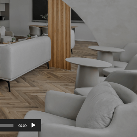
תגיות
ארון אמבטיה שחור
בהזמנה אישית
במבצע
התאמה אישית
חיפוי קירות
יצרני כסאות לפינת אוכל
מעוצבות
עגולות
עיצוב אישי
עיצוב פינת אוכל עם מראות
פינות אוכל
פינות אוכל 2020
פינות אוכל איטלקיות
פינות אוכל במבצע
פינות אוכל יוקרתיות
פינות אוכל יוקרתיות במבצע
פינות אוכל יוקרתיות מעץ
Audio
00:00
פינות אוכל יוקרתיות משיש
Player
אנשים רבים מגיעים אל ה