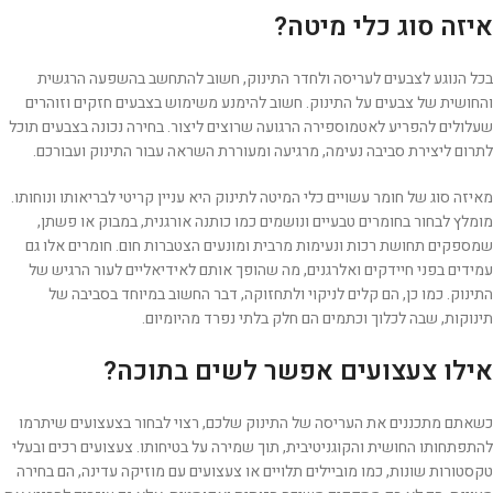
איזה סוג כלי מיטה?
בכל הנוגע לצבעים לעריסה ולחדר התינוק, חשוב להתחשב בהשפעה הרגשית
והחושית של צבעים על התינוק. חשוב להימנע משימוש בצבעים חזקים וזוהרים
שעלולים להפריע לאטמוספירה הרגועה שרוצים ליצור. בחירה נכונה בצבעים תוכל
לתרום ליצירת סביבה נעימה, מרגיעה ומעוררת השראה עבור התינוק ועבורכם.
מאיזה סוג של חומר עשויים כלי המיטה לתינוק היא עניין קריטי לבריאותו ונוחותו.
מומלץ לבחור בחומרים טבעיים ונושמים כמו כותנה אורגנית, במבוק או פשתן,
שמספקים תחושת רכות ונעימות מרבית ומונעים הצטברות חום. חומרים אלו גם
עמידים בפני חיידקים ואלרגנים, מה שהופך אותם לאידיאליים לעור הרגיש של
התינוק. כמו כן, הם קלים לניקוי ולתחזוקה, דבר החשוב במיוחד בסביבה של
תינוקות, שבה לכלוך וכתמים הם חלק בלתי נפרד מהיומיום.
אילו צעצועים אפשר לשים בתוכה?
כשאתם מתכננים את העריסה של התינוק שלכם, רצוי לבחור בצעצועים שיתרמו
להתפתחותו החושית והקוגניטיבית, תוך שמירה על בטיחותו. צעצועים רכים ובעלי
טקסטורות שונות, כמו מוביילים תלויים או צעצועים עם מוזיקה עדינה, הם בחירה