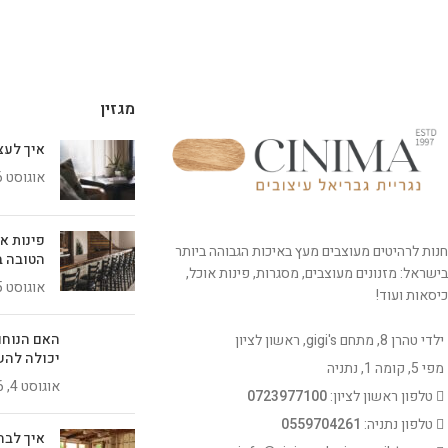
מגזין
איך לעצב 
אוגוסט 6, 2026
פינות א
חנות לרהיטים מעוצבים מעץ באיכות הגבוהה ביותר
הטובה ב
בישראל: מזנונים מעוצבים, מסגרות, פינות אוכל,
אוגוסט 5, 2026
כיסאות ועוד!
האם הנוחו
ילדי טהרן 8, מתחם gigi's, ראשון לציון
יכולה להש
מפי 5, קומה 1, נתניה
אוגוסט 4, 2026
טלפון ראשון לציון:
0723977100
טלפון נתניה:
0559704261
איך לבח