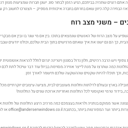
ה אתם רוצים שתהיה בביתכם, הגיע הזמן לבחור סוג. ישנן חברות שמציעות מגוון ד
 ואז הבחירה קלה כיוון שאם בחרתם בחברה איכותית מספיק – תצטרכו לחשוב רק על
ים – משני מצב רוח
שפיע על מצב הרוח של האנשים שנמצאים בתוכו. בין אם מי שגר בו ובין אם מבקרי
בית, כך הם גם ישנו את איך שאתם מרגישים בתוך הבית שלכם, וכולנו יודעים שבבית
וף ויש הרבה רהיטים, חלון גדול בסגנון ויטרינה יגרום לחלל להראות אוטומטית יות
ונות כמה שתרצו על מנת לייצר אווירה מסוימת בבית! עוד דבר שיכול לתת לכם 
בות, וכך תוכלו להיות שקטים שההשקעה שלכם תישמר לאורך זמן.
בילה בארץ ובעולם לדלתות וחלונות מעוצבים לבית, מציעה עיצובים יוקרתיים מכל
ה, בידוד טרמי ואקוסטי לכל החלונות ואחריות ארוכת שנים על החלונות!
צוגה אשר ממוקם בנתניה ולראות בעצמכם כמה מרהיב היצע החלונות של חלונות אנ
ן והתרשמו ממה שיש לחברה להציע! היכנסו לכתובת https://andersenwindows.co.il/ .