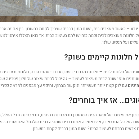
 יודע – כאשר מעצבים בית, ישנם המון דברים שצריך לקחת בחשבון. בין אם זה ארי
על חלונות מעוצבים לבית וכמה כוח יש להם בעיצוב הבית. אז בואו תצללו איתנו לנו
לינו ועל הנפש שלנו.
ל חלונות קיימים בשוק?
סוגים של חלונות לבית – חלונות מבודדי רעש, מבודדי טמפרטורה, חלונות מזכוכית
נותנים אופי שונה לבית מעיצוב לעיצוב – זה יכול להיות עיצוב של חלון ויטרינה
יניום
עם לוק קצת יותר תעשייתי ונוקשה מבחוץ, וחיפוי עץ מבפנים למראה כפרי ב
וגים… אז איך בוחרים?
ון את עיצובו של שאר הבית המתוכנן גם מבחינת רהיטים, גם מבחינת גודל החלל, ג
 על כל הנמצא בו, איזו אווירה אתם רוצים שתהיה בבית שלכם? האם אווירה כפרי
 צבעים בחרתם לעיצוב הבית? ישנם המון דברים לקחת בחשבון.