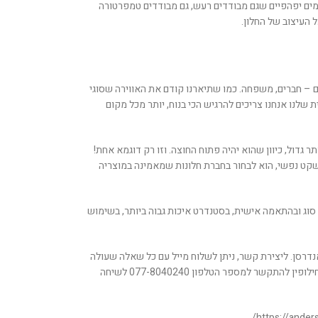
גמים יפהפיים שגם מבודדים רעש, גם מבודדים טמפרטורה
 העיצוב של החלון.
ם – חברים, משפחה. כמו שתיארנו קודם את האווירה שסוגי
 שלנו אנחנו צריכים להרגיש הכי בנוח, יותר מכל מקום
ר גדול, כיוון שהוא יהיה פתוח החוצה. וזו רק דוגמא אחת!
שקט נפשי, הוא לבחור בחברת חלונות שמאמינה במוצריה
 סוג ובהתאמה אישית, בסטנדרט איכות גבוה ביותר, בשימוש
דרסן. ליצירת קשר, ניתן לשלוח מייל עם כל שאלה שעולה
בראשכם, מהשאלות הקצרות ביותר ועד המפורטות ביותר, בכתובת office@andersenwindows.co.il או לחילופין להתקשר למספר הטלפון 077-8040240 לשיחה