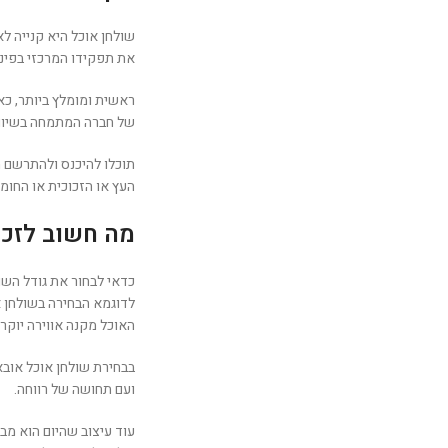
שולחן אוכל היא קנייה ל
את תפקידו המרכזי בפינת
ראשית ומומלץ ביותר, כא
של חברה המתמחה בשיווק
תוכלו להיכנס ולהתרשם מ
העץ או הזכוכית או החומ
מה חשוב לזכו
כדאי לבחור את גודל השו
לדוגמא הבחירה בשולחן א
האוכל מקנה אווירה יוקר
בבחירת שולחן אוכל אובא
ועם תחושה של רווחה.
עוד עיצוב שהיום הוא מבו