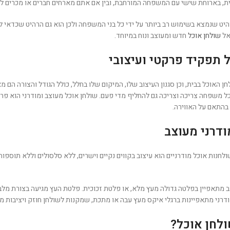
 בארוחת שישי עם המשפחה המורחבת, ובין אם אתם מארחים חברים או מכרים לביר
היט שנמצא בשימוש רב ביותר על ידי כל בני המשפחה ולכן הוא גם הרהיט שכדאי ל
אל
שולחן אוכל
חדש ומעוצב ונוח במיוחד.
 תפקיד פרקטי ועיצובי
 האוכל בבית, וכן סגנון העיצוב שלו, המיקום שלו בחלל, כולל הגודל והצורה הם מא
 משפחה צריכה וצריכה גם להחליף מדי פעם. שולחן אוכל מעוצב ומודרני הוא פריט 
בהתאם על האווירה.
ודרני מעוצב
ולחנות אוכל מודרניים הוא עיצוב בקווים נקיים וישרים, ללא סלסולים וללא תוספ
ב מתאפיין בפלטה גדולה מעץ מלא, או פלטת זכוכית. פלטת העץ מגיעה בצורת מלבן,
דרני מתאפיינות ברגלי איקס מעץ עבה או מתכת, שמקנות לשולחן חוזק ויציבות 
ולחן אוכל?