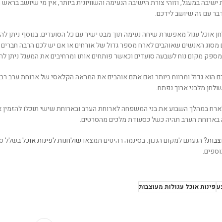
ישיבה במעגל, וזוהי צורת הישיבה הנעימה והשוויונית ביותר, אין מי שיושב בראש ה
ר עם זה שיושב לידכם.
ן אוכל עגול מאפשרת שיחה נעימה תוך מבט ישיר עם כל הסועדים. בנוסף ניתן להג
סוג האנשים שאוהבים לארח מספר גדול של אורחים או אם יש לכם הרבה חברים ומכ
מספק מקום נוח לשבעה סועדים וכאשר פותחים אותו ומרחיבים את המעגל ניתן להוס
 הוא גדול ומרווח ביותר ואם אתם אוהבים את המראה הקלאסי של ארוחת ערב רבת
ולחן מלבני ארוך נפתח.
ארח במהלך השבוע את בני המשפחה לארוחת הערב ובארוחת שישי תוכלו להזמין 
ה בארוחת הערב תהיה כשל כסעודת מלכים מהסרטים.
צבות
? הגעתם למקום הנכון. בסינמה רהיטים תמצאו
שולחנות לפינות אוכל
בשלל סוג
וספים.
ע
פינות אוכל עגולות מעוצבות