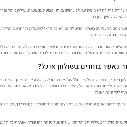
א טריוויאלית, זה לא משהו שאתם עושים באופן קבוע פעם בשנה, שולחן אוכל מודר
 האוכל למשך זמן רב.
שר אתם מתעניינים בשולחן חדש לפינת האוכל, כדאי להתעדכן ולהתרשם תחילה בע
 רהיטים על פי הזמנה.
קטלוג צבעוני מרהיב של מבחר העיצובים החדשים ותוכלו כמובן להזמין את השולחן
ר שאתם מעדיפים וגם על פי הצבע הרצוי והמתאים לכם המשתלב היטב עם עיצוב ה
ר כאשר בוחרים בשולחן אוכל?
לחן ואת צורת השולחן על פי החלל של פינת האוכל, כך שלא ייראה צפוף מדי, כד
וכל עם פלאטה בעיצוב אובאלי, היא בחירה בשולחן בעל צורה יוצאת דופן המייצרת 
תית לכל פינת האוכל.
לי עם זרועות אתם פותרים את בעיית הצפיפות ליד השולחן ובנוסף לכך, הצורה ה
קש ופופולארי בשולחנות אוכל הוא שולחן עגול נפתח. זהו שולחן אותו תוכלו להעמ