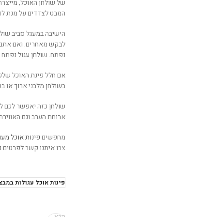
של שולחן האוכל, מייצרת 
המבט לצדדים על מנת לדב
הישיבה במעגל סביב שולח
לבקש מאחרים. ואם אתם מ
נפתח. שולחן עגול נפתח 
אם חלל פינת האוכל שלכם
בשולחן מלבני ארוך או בש
שולחן כזה יאפשר לכם ל
ארוחת הערב וגם האוויר
מחפשים
פינות אוכל מעו
צרו איתנו קשר לפרטים נ
פינות אוכל עגולות במבצ
הבא