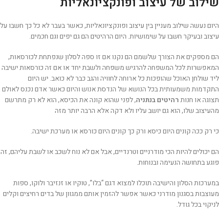
שילוב של עיצוב ופונקציונאליות
היום נעשה שילוב מעניין בין עיצוב ופונקציונאליות, כאשר בעבר לא כל כך חשבו על
עיצוב ובעיקר חשבו על שימושיות. היום הרהיטים הם גם יפים וגם חכמים.
הם מספקים את הצורך שלשמם הם נקנו אם זו ספה לסלון שנפתחת לכורסאות,
המאפשרות לכל המשפחה להרגיש משפחה ולשבת יחד או אם זה כורסאות ישיבה
ליד שולחן האוכל שהופכות כל ארוחה לחוויה והגב כבר לא כואב. יש היום
התקדמות משמעותית בכל הנושא של הנדסת אנוש והיום כאשר אדם נכנס לאולם
תצוגה או חנות
רהיטים בנתניה
, לפני שהוא קונה את הכיסא, הוא לא רק מתרשם
מהעיצוב שלו, הוא גם יושב עליו ולא דקה אלא הרבה יותר מזה
כי רק ככה קונים היום כיסא ורק כך קונים היום כורסא או מערכת ישיבה.
הם יכולים להיות הכי מודרניים וטרנדיים, אבל אם לא נוח לשכב או לשבת עליהם, זה
פוגע בתחושה הנעימה ובנוחות.
במערכות הסלון והישיבה תוכלו למצוא דגם “בלו”, טוקיו או זנזיבר ולוקו, ספות
מעוצבות בסגנון מודרני כאשר אפשר להזמין אותם ממגוון של בדים רחיצים וקלים
לניקוי בכל גודל.