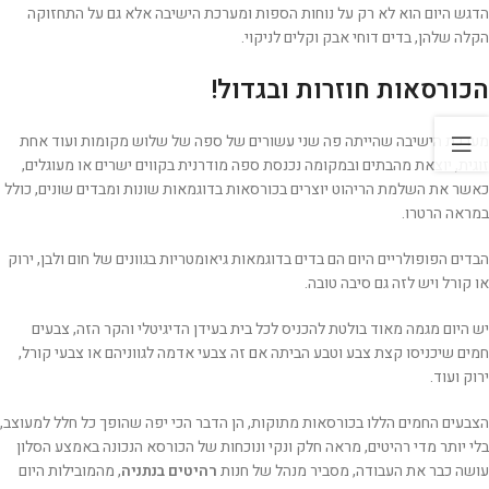
הדגש היום הוא לא רק על נוחות הספות ומערכת הישיבה אלא גם על התחזוקה
הקלה שלהן, בדים דוחי אבק וקלים לניקוי.
הכורסאות חוזרות ובגדול!
מערכת הישיבה שהייתה פה שני עשורים של ספה של שלוש מקומות ועוד אחת
זוגית, יוצאת מהבתים ובמקומה נכנסת ספה מודרנית בקווים ישרים או מעוגלים,
כאשר את השלמת הריהוט יוצרים בכורסאות בדוגמאות שונות ומבדים שונים, כולל
במראה הרטרו.
הבדים הפופולריים היום הם בדים בדוגמאות גיאומטריות בגוונים של חום ולבן, ירוק
או קורל ויש לזה גם סיבה טובה.
יש היום מגמה מאוד בולטת להכניס לכל בית בעידן הדיגיטלי והקר הזה, צבעים
חמים שיכניסו קצת צבע וטבע הביתה אם זה צבעי אדמה לגווניהם או צבעי קורל,
ירוק ועוד.
הצבעים החמים הללו בכורסאות מתוקות, הן הדבר הכי יפה שהופך כל חלל למעוצב,
בלי יותר מדי רהיטים, מראה חלק ונקי ונוכחות של הכורסא הנכונה באמצע הסלון
עושה כבר את העבודה, מסביר מנהל של חנות
רהיטים בנתניה
, מהמובילות היום