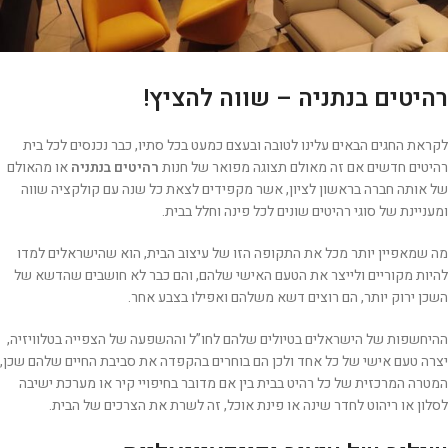
רהיטים בנתניה – שווה להציץ!
לקראת החגים הבאים עלינו לטובה ובעצם כמעט בכל סתיו, כבר נכנסים לכל בית
רהיטים חדשים אם זה מאולם תצוגה מפואר של חנות
רהיטים בנתניה
או מהאולם
של אותה חברה בראשון לציון, אשר מקפידים לצאת כל שנה עם קולקציה שווה
ומעניינת של סוגי רהיטים שונים לכל פינה וחלל בבית.
מה שמאפיין יותר מכל את התקופה הזו של עיצוב הבית, הוא שהישראלים למדו
להיות מקוריים ולייצר את הטעם האישי שלהם, והם כבר לא חושבים שהדשא של
השכן ירוק יותר, הם רוצים דשא משלהם ואפילו בצבע אחר.
ההיחשפות של הישראלים בטיולים שלהם לחו”ל וההשפעה של הצפייה בטלוויזיה,
יצרה טעם אישי של כל אחד ולכן הם בוחרים בהקפדה את סביבת החיים שלהם שכן,
המטרה המרכזית של כל רהיט בבית בין אם מדובר בחיפויי קיר או מערכת ישיבה
לסלון או ריהוט לחדר שינה או פינת אוכל, זה לשרת את הצרכים של הבית.