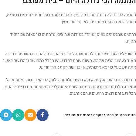
המגמה הכי גדולה היום – בית מעוצב!
המגמה הכי גדולה היום בתחום של עיצוב הבית אומר בעל חנות
רהיטים בנתניה
,
היא לרכוש רהיטים מיוחדים ולא עוד סט מסין.
רהיטים שמזמינים באופן מיוחד במידות שרוצים, מזמינים כורסאות עם ריפוד
מסוים.
הישראלים לא רוצים יותר להתפשר על סביבת החיים שלהם, הם משקיעים הרבה
מאוד בעיצוב הבית שלהם, משום שהם למדו שיש הבדל בתחושה ובהרגשה כאשר
אתה יושב על כורסא איכותית, או כזו שחורקת אחרי חודש.
הם רוכשים ריהוט מעץ מלא ולא רוצים חלופות זולות, הם הולכים על פינות אוכל
עגולות, מלבניות ומרובעות נפתחות שמתאימות לכל המשפחה. הם רוצים ליהנות
מכל רגע והם רוצים רהיטים שהם אוהבים.
חנות רהיטים
רהיטי יוקרה
רהיטים מעוצבים