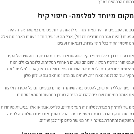
בתחום הרהיטים בארץ.
מקום מיוחד לפלזמה- חיפוי קיר!
בשנות השבעים זה היה מאוד מודרני לראות קירות עטופים במשהו. אז זה היה
טפטים (והיום אגב הם חוזרים ובגדול), אבל מה שבעיקר חדר בשנים האחרונות אלה
הם חיפויי הקיר בכל מיני צורות, דוגמאות ועצים.
אם בעבר בדרך כלל חיפויי הקיר שנעשו אז בעיקר מאבנים, היו נעשים על הקיר
שמאחורי כורסת הסלון, היום הם נעשים מאחורי הפלזמה, כלומר באולם חנות
רהיטים בנתניה
, ניתן לראות את השפע העצום של הדגמים, אשר “מלביש” את
הקיר של הפלזמה מאחוריה, לעתים עם מזנון מותאם וגם שולחן סלון.
הרעיון הכללי הוא שוב, להכניס כמה שיותר חומרים טבעיים וגם על הקירות וליצור
את אותה חמימות שרוצים להכניס הביתה בעידן המחשב והסמארטפונים.
אפשר להזמין מסגרת לטלוויזיה מעץ אודיום, סלייס, אגוז או אלון בנישות מיוחדות
בשמות: נגה, סהרה ודוגמת מעוינים. זה בהחלט הופך את פינת הטלוויזיה לפינה
מושקעת ומיוחדת במינה, יותר מאשר סתם קיר לבן ועירום.