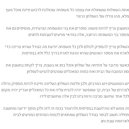
אחת השאלות ששואלת את עצמה כל משפחה שהולכת לרכוש פינת אוכל מעץ
מלא, מהו גודלו של השולחן הרצוי.
החשבון צריך להיות פשוט. סופרים את בני המשפחה הגרעינית, מוסיפים גם את
מספר בני המשפחה הרחבה, אלה בוודאי מגיעים לשבתות ולחגים.
השולחן צריך להספיק לכולם ולכן כל משפחה יודעת מה הגודל שהיא צריכה כדי
לארח את מספר האנשים שהיא נוהגת לארח בדרך כלל ולא בצפיפות.
כאשר מדובר על פתיחה של שולחן אוכל בחג או בשבת, צריך לקחת בחשבון את
סוג המטבח של הבית ואת כמות המאכלים שנוהגים להגיש לשולחן.
יש הממעטים ויש המרבים, ולכן פלטת השולחן העליונה חייבת להיות מספיק גדולה
לצרכים של הבית, כך שאפשר יהיה להניח עליה את כל המאכלים ועדיין יהיה מקום
לכל אחד שיושב סביבה ורווח בינו לבין אלה שיושבים לידו.
זה ממש לא נוח לשבת בצפיפות ולהיצמד בכוח זה לזה ולכן מתוך ידיעה ומחשבה
תחילה חשוב לבחור בגודל השולחן שמתאים לכמות המוזנים המגיעים לבית
לארוחות שבת וחג.