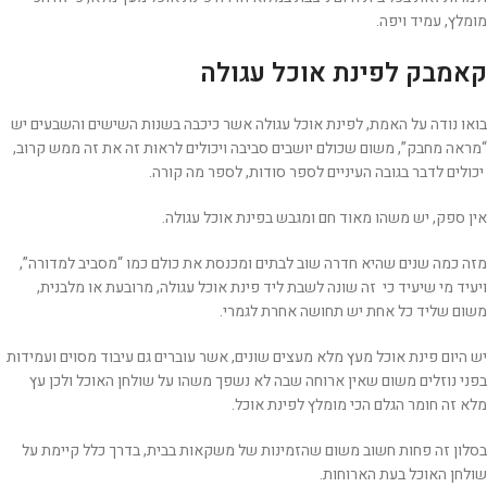
מומלץ, עמיד ויפה.
קאמבק לפינת אוכל עגולה
בואו נודה על האמת, לפינת אוכל עגולה אשר כיכבה בשנות השישים והשבעים יש
“מראה מחבק”, משום שכולם יושבים סביבה ויכולים לראות זה את זה ממש קרוב,
יכולים לדבר בגובה העיניים לספר סודות, לספר מה קורה.
אין ספק, יש משהו מאוד חם ומגבש בפינת אוכל עגולה.
מזה כמה שנים שהיא חדרה שוב לבתים ומכנסת את כולם כמו “מסביב למדורה”,
ויעיד מי שיעיד כי זה שונה לשבת ליד פינת אוכל עגולה, מרובעת או מלבנית,
משום שליד כל אחת יש תחושה אחרת לגמרי.
יש היום פינת אוכל מעץ מלא מעצים שונים, אשר עוברים גם עיבוד מסוים ועמידות
בפני נוזלים משום שאין ארוחה שבה לא נשפך משהו על שולחן האוכל ולכן עץ
מלא זה חומר הגלם הכי מומלץ לפינת אוכל.
בסלון זה פחות חשוב משום שהזמינות של משקאות בבית, בדרך כלל קיימת על
שולחן האוכל בעת הארוחות.