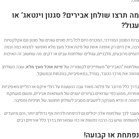
אוכל.
מה תרצו שולחן אבירים? סגנון וינטאג’ או
עגול?
ברוח הסגנון המודרני, המכניס היום לכל בית סוגים שונים של סגנון וגם אקלקטיות
רבה, אין היום רק אופנה אחת של פינת אוכל מעץ מלא ואפשר למצוא כמה וכמה
דגמים מרובעים, מלבניים, עגולים. שולחנות עבים או דקים. מה שחשוב זה האיכות.
שולחנות “האבירים” משתייכים לקטגוריה של
פינת אוכל מעץ מלא
, שבה השולחן
מהווה את מרכז הכובד, בגודל, במאסיביות, בנוכחות ובמשקל.
בדרך כלל מדובר על פלטה מאוד עבה הנשענת על רגלי איקס או רגליים מאסיביות
אחרות, ממש כפי שרואים בציורים ישנים של משתאות אבירים, ומשם מועתקת
דוגמה זו והיא מעניקה ליושבים מסביב לשולחן תחושה של חגיגיות ומסיבה.
מעבר לכך שולחנות אלה יכולים גם להיפתח ולהיות אף גדולים יותר, והם מיועדים
למשפחה שיש בה הרבה נפשות או כזו שמארחת בדרך כלל אורחים רבים.
נפתחת או קבועה!