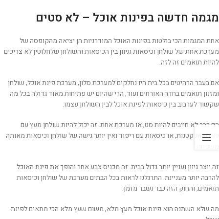
מגמה חדשה בפינות אוכל – לא סטים
אחת המגמות הכי בולטות בפינות האוכל המודרניות הן יציאה מהקופסה של
מערכת אחת של שולחן וכיסאות וגיוון בין הכיסאות והשולחן שלחלוטין לא צריכים
להיות תואמים זה לזה.
אם בעבר הרהיטים בכל בית היו נחלקים למערכת סלון, מערכת פינת אוכל, שולחן
ומזנון תואמים בחדר האורחים ועוד, הרי שהיום יש פתיחות מאוד גדולה בכל מה
שקשור לערבוב בין כיסאות לפינת אוכל לבין השולחן עצמו.
הם כבר לא חייבים להיות סט, או מערכת אחת. זה יכול להיות שולחן מעץ עם
כורסאות קטנות, או כיסאות עם ריפוד ואין יותר גישה של שולחן וכיסאות מאותה
משפחה.
זה יוצר גיוון ועניין יותר גדול בבית. זה מכניס צבע אחר והופך את פינת האוכל
להרבה יותר מעניינת. התרגלנו לראות בכל הבתים מערכת של שולחן וכיסאות
תואמים, והחוק הזה כבר נשבר מזמן.
מה שלא השתנה הוא פינת אוכל מעץ מלא, משום שעץ מלא הכי מתאים לפינת