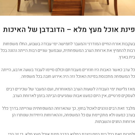
פינת אוכל מעץ מלא – הדובדבן של האיכות
בעקבות אורח החיים המודרני והמעבר לחמישה ימי עבודה בשבוע, החלו משפחות
רבות להחמיץ את ארוחת הערב המשפחתית, שבמשך שניים רבות הייתה נהוגה בכל
בית בארץ.
כל ערב כאשר האבות היו חוזרים מעבודתם וכולם סיימו לעבוד בשעה ארבע, הייתה
כל המשפחה מתכנסת בפינת האוכל וזה היה אירוע חובה בכל משפחה.
מאז גלישת ימי העבודה לשעות הערב המאוחרות, ועם המעבר של שכירים רבים
לעסקים פרטיים, אין היום כמעט אבות שמגיעים הביתה בזמן לארוחת הערב.
מלבד זאת רבים נוהגים לאכול בחוץ, כך שהארוחה המשפחתית שהייתה בדרך כלל
בערב כמעט ולא מתקיימת עם כל המשפחה, וההארוחות היחידות שנותרו הן
ארוחות החגים והשבתות.
ולמרות זאת בכל בית היום ניצבת במלוא הדרה פינת אוכל מעץ מלא, כי זה הכי