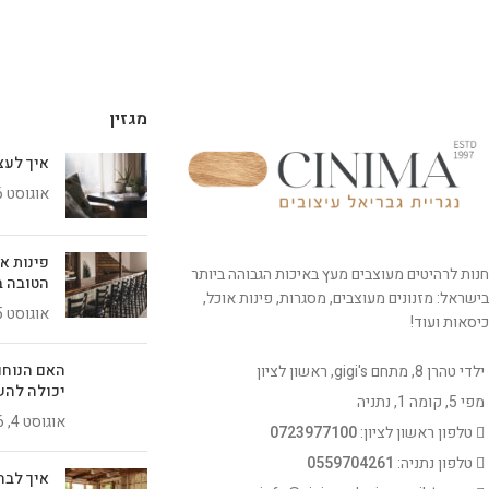
מגזין
איך לעצב 
אוגוסט 6, 2026
פינות א
חנות לרהיטים מעוצבים מעץ באיכות הגבוהה ביותר
הטובה ב
בישראל: מזנונים מעוצבים, מסגרות, פינות אוכל,
אוגוסט 5, 2026
כיסאות ועוד!
האם הנוחו
ילדי טהרן 8, מתחם gigi's, ראשון לציון
יכולה להש
מפי 5, קומה 1, נתניה
אוגוסט 4, 2026
טלפון ראשון לציון:
0723977100
טלפון נתניה:
0559704261
איך לבח