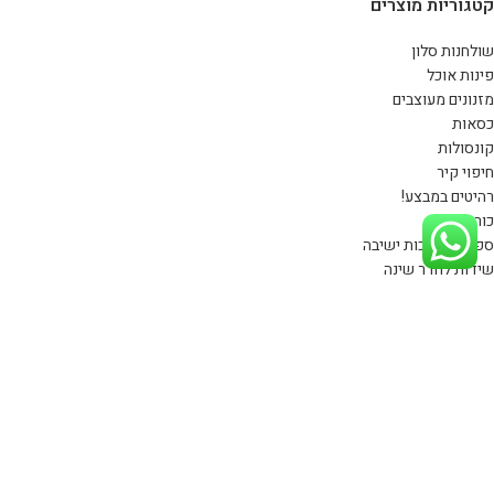
קטגוריות מוצרים
שולחנות סלון
פינות אוכל
מזנונים מעוצבים
כסאות
קונסולות
חיפוי קיר
רהיטים במבצע!
כורסאות
ספות ומערכות ישיבה
שידות לחדר שינה
ניווט מהיר
דף הבית
קטלוג רהיטים
פרויקטים
שאלות ותשובות