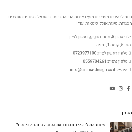
חנות לרהיטים מעוצבים מעץ באיכות הגבוהה ביותר בישראל: מזנונים מעוצבים,
מסגרות, פינות אוכל, כיסאות ועוד!
ילדי טהרן 8, מתחם gigi's, ראשון לציון
מפי 5, קומה 1, נתניה
טלפון ראשון לציון:
0723977100
טלפון נתניה:
0559704261
אימייל: info@cinima-design.co.il
מגזין
פינות אוכל- כיצד תבחרו את הטובה ביותר לביתכם?