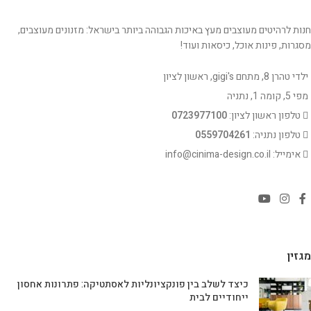
חנות לרהיטים מעוצבים מעץ באיכות הגבוהה ביותר בישראל: מזנונים מעוצבים,
מסגרות, פינות אוכל, כיסאות ועוד!
ילדי טהרן 8, מתחם gigi's, ראשון לציון
מפי 5, קומה 1, נתניה
טלפון ראשון לציון:
0723977100
טלפון נתניה:
0559704261
אימייל: info@cinima-design.co.il
מגזין
כיצד לשלב בין פונקציונליות לאסתטיקה: פתרונות אחסון
ייחודיים לבית