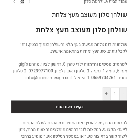
עמוד הבית
/
שולחנות סלון
שולחן סלון מעוצב מעץ צלחת
שולחן סלון מעוצב מעץ צלחת
שולחנות דגם צלחת מגיעים בעץ מלא והשולחן הנמוך בבטון, ניתן
לקבל גוונים, סוג העץ ומידות בהתאמה אישית.
לפרטים נוספים והזמנות
ילדי טהרן 8, ראשון לציון, מתחם gigi's
מפי 5, קומה 1, נתניה
טלפון ראשון לציון:
0723977100
טלפון
נתניה:
0559704261
אימייל: info@cinima-design.co.il
+
-
בקש הצעת מחיר
להצעות מחיר, יש להוסיף את המוצרים שאהבת לעגלת הקניות.
לייעוץ מקצועי, המלצות לגבי רהיטים מומלצים והצעות מחיר, ניתן
ליצור קשר בדף צור קשר או במספר הטלפון אשר מופיע ברחבי