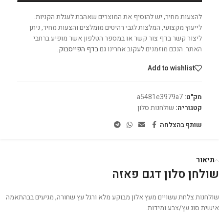
להצעות מחיר, יש להוסיף את המוצרים שאהבת לעגלת הקניות.
לייעוץ מקצועי, המלצות לגבי רהיטים מומלצים והצעות מחיר, ניתן
ליצור קשר בדף צור קשר או במספר הטלפון אשר מופיע ברחבי
האתר. הנכם מוזמנים לעקוב אחרינו גם
בדף הפייסבוק
.
Add to wishlist
מק"ט:
a5481e3979a7
קטגוריה:
שולחנות סלון
שותף בהצלחה
תיאור
שולחן סלון דגם פאזה
שולחנות צלחת עשויים מעץ אלון מבוקע מלא ורגל עץ שחורה, מגיעים בבהתאמה
אישית סוג עץ/צבע ומידות.