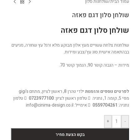
עמוד הבית
/
שולחנות סלון
שולחן סלון דגם פאזה
שולחן סלון דגם פאזה
שולחנות צלחת עשויים מעץ אלון מבוקע מלא ורגל עץ שחורה, מגיעים
בבהתאמה אישית סוג עץ/צבע ומידות.
מידות – הגבוה קוטר 90, הנמוך קוטר 70.
לפרטים נוספים והזמנות
ילדי טהרן 8, ראשון לציון, מתחם gigi's
מפי 5, קומה 1, נתניה
טלפון ראשון לציון:
0723977100
טלפון
נתניה:
0559704261
אימייל: info@cinima-design.co.il
+
-
בקש הצעת מחיר