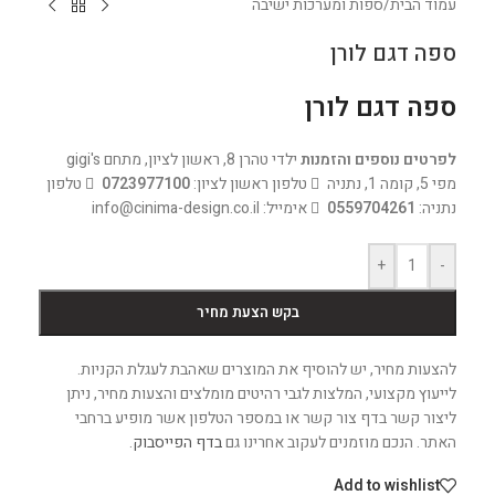
עמוד הבית
/
ספות ומערכות ישיבה
ספה דגם לורן
ספה דגם לורן
לפרטים נוספים והזמנות
ילדי טהרן 8, ראשון לציון, מתחם gigi's
מפי 5, קומה 1, נתניה
טלפון ראשון לציון:
0723977100
טלפון
נתניה:
0559704261
אימייל: info@cinima-design.co.il
+
-
בקש הצעת מחיר
להצעות מחיר, יש להוסיף את המוצרים שאהבת לעגלת הקניות.
לייעוץ מקצועי, המלצות לגבי רהיטים מומלצים והצעות מחיר, ניתן
ליצור קשר בדף צור קשר או במספר הטלפון אשר מופיע ברחבי
האתר. הנכם מוזמנים לעקוב אחרינו גם
בדף הפייסבוק
.
Add to wishlist