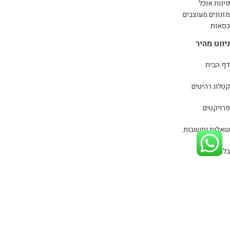
פינות אוכל
מזנונים מעוצבים
כסאות
ניווט מהיר
דף הבית
קטלוג רהיטים
פרויקטים
שאלות ותשובות
בלוג
צור קשר
מדיניות פרטיות
כל הזכויות שמורות
סינמה רהיטים
© 2020
מפת אתר
| פיתוח וקידום
אתר:
סייטלינקס