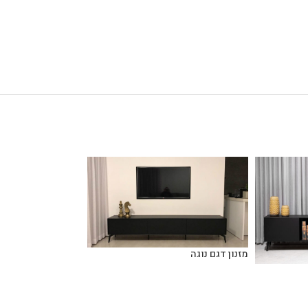
מזנון דגם נוגה
מזנון מעוצב לסלון א