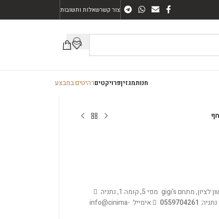
צור קשר
שאלות ותשובות
רהיטים במבצע
חנות
מגזין
פרויקטים
חף
מפי 5, קומה 1, נתניה
נתניה:
0559704261
אימייל: info@cinima-