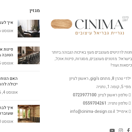
מגזין
איך לעצב 
אוגוסט 6, 2026
פינות א
חנות לרהיטים מעוצבים מעץ באיכות הגבוהה ביותר
הטובה ב
בישראל: מזנונים מעוצבים, מסגרות, פינות אוכל,
אוגוסט 5, 2026
כיסאות ועוד!
האם הנוחו
ילדי טהרן 8, מתחם gigi's, ראשון לציון
יכולה להש
מפי 5, קומה 1, נתניה
אוגוסט 4, 2026
טלפון ראשון לציון:
0723977100
טלפון נתניה:
0559704261
איך לבח
אימייל: info@cinima-design.co.il
שעוברת
אוגוסט 3, 2026