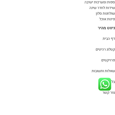
ספות ומערכות ישיבה
שידות לחדר שינה
שולחנות סלון
פינות אוכל
ניווט מהיר
דף הבית
קטלוג רהיטים
פרויקטים
שאלות ותשובות
בלוג
צור קשר
מדיניות פרטיות
כל הזכויות שמורות
סינמה רהיטים
© 2020
מפת אתר
| פיתוח וקידום
אתר:
סייטלינקס