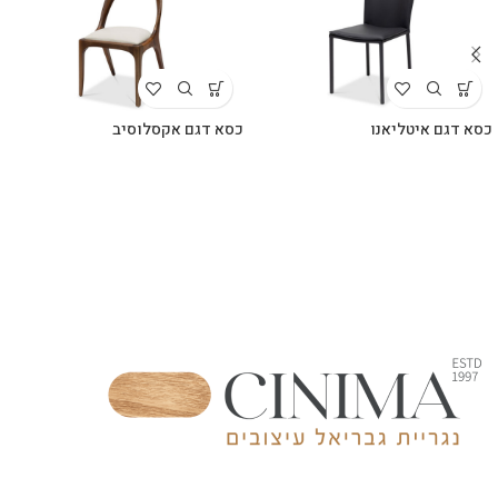
כסא דגם איטליאנו
כסא דגם אקסלוסיב