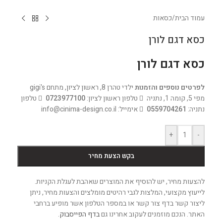
עמוד הבית
/
כסאות
כסא דגם לורן
כסא דגם לורן
לפרטים נוספים והזמנות
ילדי טהרן 8, ראשון לציון, מתחם gigi's
מפי 5, קומה 1, נתניה
טלפון ראשון לציון:
0723977100
טלפון
נתניה:
0559704261
אימייל: info@cinima-design.co.il
+
-
בקש הצעת מחיר
להצעות מחיר, יש להוסיף את המוצרים שאהבת לעגלת הקניות.
לייעוץ מקצועי, המלצות לגבי רהיטים מומלצים והצעות מחיר, ניתן
ליצור קשר בדף צור קשר או במספר הטלפון אשר מופיע ברחבי
האתר. הנכם מוזמנים לעקוב אחרינו גם
בדף הפייסבוק
.