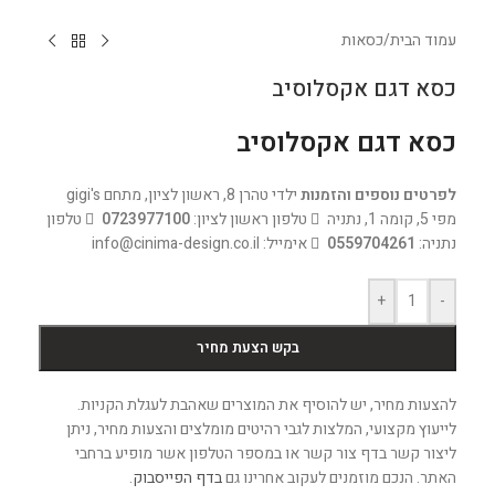
עמוד הבית
/
כסאות
כסא דגם אקסלוסיב
כסא דגם אקסלוסיב
לפרטים נוספים והזמנות
ילדי טהרן 8, ראשון לציון, מתחם gigi's
מפי 5, קומה 1, נתניה
טלפון ראשון לציון:
0723977100
טלפון
נתניה:
0559704261
אימייל: info@cinima-design.co.il
+
-
בקש הצעת מחיר
להצעות מחיר, יש להוסיף את המוצרים שאהבת לעגלת הקניות.
לייעוץ מקצועי, המלצות לגבי רהיטים מומלצים והצעות מחיר, ניתן
ליצור קשר בדף צור קשר או במספר הטלפון אשר מופיע ברחבי
האתר. הנכם מוזמנים לעקוב אחרינו גם
בדף הפייסבוק
.