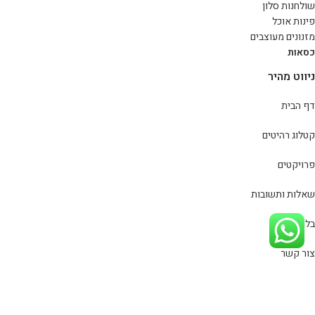
שולחנות סלון
פינות אוכל
מזנונים מעוצבים
כסאות
ניווט מהיר
דף הבית
קטלוג רהיטים
פרויקטים
שאלות ותשובות
בלוג
צור קשר
מדיניות פרטיות
כל הזכויות שמורות
סינמה רהיטים
© 2020
מפת אתר
| פיתוח וקידום
אתר:
סייטלינקס