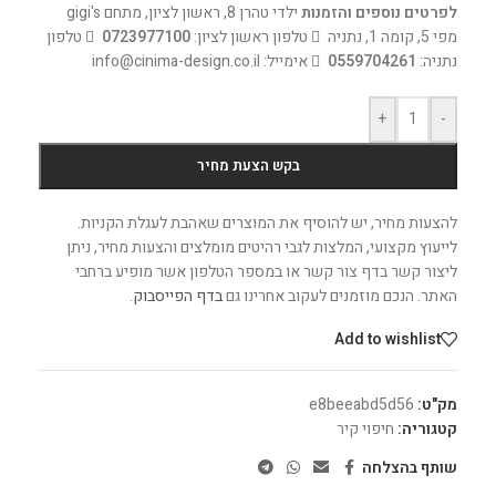
לפרטים נוספים והזמנות
ילדי טהרן 8, ראשון לציון, מתחם gigi's
מפי 5, קומה 1, נתניה
טלפון ראשון לציון:
0723977100
טלפון
נתניה:
0559704261
אימייל: info@cinima-design.co.il
+
-
בקש הצעת מחיר
להצעות מחיר, יש להוסיף את המוצרים שאהבת לעגלת הקניות.
לייעוץ מקצועי, המלצות לגבי רהיטים מומלצים והצעות מחיר, ניתן
ליצור קשר בדף צור קשר או במספר הטלפון אשר מופיע ברחבי
האתר. הנכם מוזמנים לעקוב אחרינו גם
בדף הפייסבוק
.
Add to wishlist
מק"ט:
e8beeabd5d56
קטגוריה:
חיפוי קיר
שותף בהצלחה