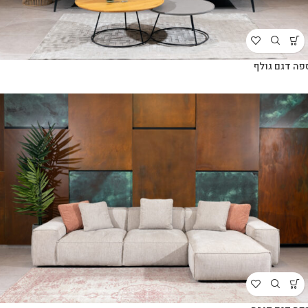
פה דגם גולף