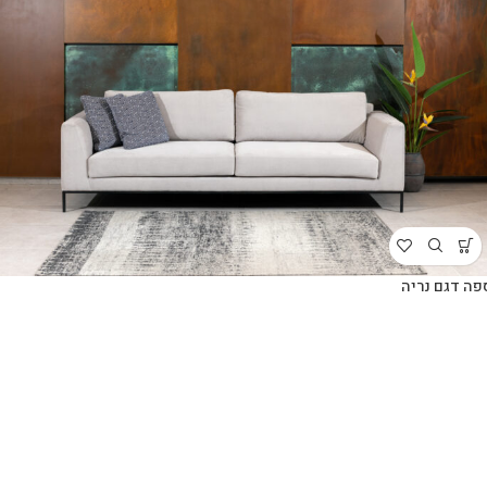
פה דגם נריה