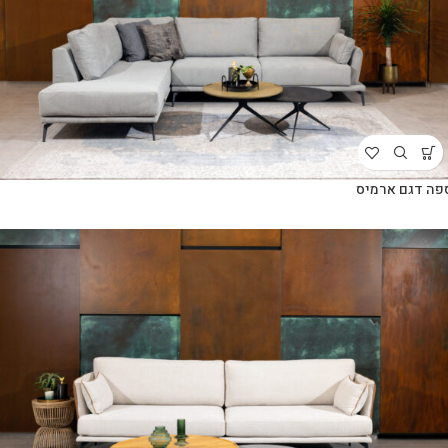
פה דגם ארמיס