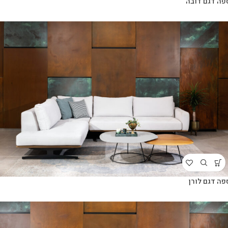
פה דגם דובה
פה דגם לורן