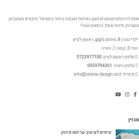
חנות לרהיטים מעוצבים מעץ באיכות הגבוהה ביותר בישראל: מזנונים מעוצבים,
מסגרות, פינות אוכל, כיסאות ועוד!
ילדי טהרן 8, מתחם gigi's, ראשון לציון
מפי 5, קומה 1, נתניה
טלפון ראשון לציון:
0723977100
טלפון נתניה:
0559704261
אימייל: info@cinima-design.co.il
מגזין
טיפים לעיצוב עריסת תינוק