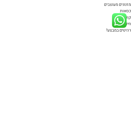
מזנונים מעוצבים
כסאות
קונסולות
חיפוי קיר
רהיטים במבצע!
כורסאות
ספות ומערכות ישיבה
שידות לחדר שינה
ניווט מהיר
דף הבית
קטלוג רהיטים
פרויקטים
שאלות ותשובות
בלוג