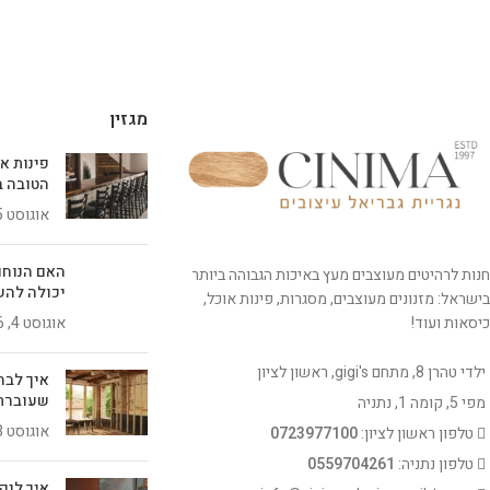
מגזין
פינות א
הטובה ב
אוגוסט 5, 2026
האם הנוחו
חנות לרהיטים מעוצבים מעץ באיכות הגבוהה ביותר
יכולה להש
בישראל: מזנונים מעוצבים, מסגרות, פינות אוכל,
כיסאות ועוד!
אוגוסט 4, 2026
ילדי טהרן 8, מתחם gigi's, ראשון לציון
איך לבח
שעוברת
מפי 5, קומה 1, נתניה
אוגוסט 3, 2026
טלפון ראשון לציון:
0723977100
טלפון נתניה:
0559704261
איך לנק