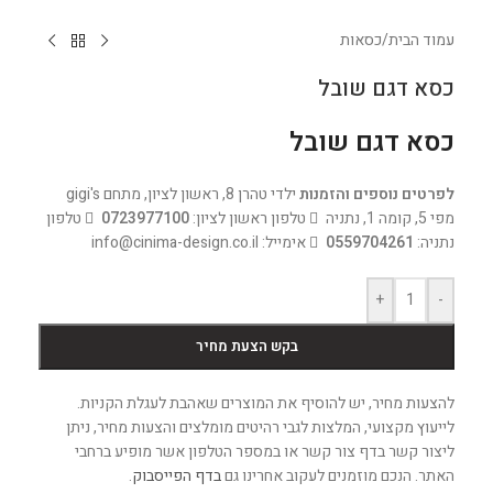
עמוד הבית
/
כסאות
כסא דגם שובל
כסא דגם שובל
לפרטים נוספים והזמנות
ילדי טהרן 8, ראשון לציון, מתחם gigi's
מפי 5, קומה 1, נתניה
טלפון ראשון לציון:
0723977100
טלפון
נתניה:
0559704261
אימייל: info@cinima-design.co.il
+
-
בקש הצעת מחיר
להצעות מחיר, יש להוסיף את המוצרים שאהבת לעגלת הקניות.
לייעוץ מקצועי, המלצות לגבי רהיטים מומלצים והצעות מחיר, ניתן
ליצור קשר בדף צור קשר או במספר הטלפון אשר מופיע ברחבי
האתר. הנכם מוזמנים לעקוב אחרינו גם
בדף הפייסבוק
.