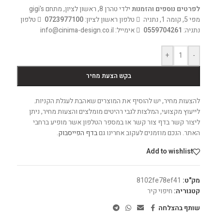
לפרטים נוספים והזמנות
ילדי טהרן 8, ראשון לציון, מתחם gigi's
מפי 5, קומה 1, נתניה
טלפון ראשון לציון:
0723977100
טלפון
נתניה:
0559704261
אימייל: info@cinima-design.co.il
+
-
בקש הצעת מחיר
להצעות מחיר, יש להוסיף את המוצרים שאהבת לעגלת הקניות.
לייעוץ מקצועי, המלצות לגבי רהיטים מומלצים והצעות מחיר, ניתן
ליצור קשר בדף צור קשר או במספר הטלפון אשר מופיע ברחבי
האתר. הנכם מוזמנים לעקוב אחרינו גם
בדף הפייסבוק
.
Add to wishlist
מק"ט:
8102fe78ef41
קטגוריה:
חיפוי קיר
שותף בהצלחה