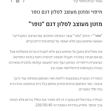
עמוד הבית
/
חיפוי קיר
חיפוי ומזנון מעוצב לסלון דגם נופר
מזנון מעוצב לסלון דגם “נופר”
“
נופר” –
מזנון “נופר” עוצר הנשימה מתכתב עם העיצוב הסקנדינבי
העושה שימוש בעץ מלא ושומר על קווים מודרניים נקיים.
אנו ממליצים כמובן על שימוש בעץ מלא לעבודת נגרות מושלמת אבל
גם אם תבחרו בפורניר תקבלו תוצאה יפהפיה וזאת בזכות התפישה
העיצובית הייחודית. המזנון הצף הוא למעשה קופסה מלבנית מוארכת
הבנויה בקונספט מינימליסטי שובה עין.
ההפרדה הנוצרת באמצעות דלתות תאי האחסון מוסיפה עוד נדבך
עיצובי, תאי האחסון מהווים פתרון אחסון בכל בית והתוצאה מהדהדת
בכל חלל המגורים.
הבחירה במינימליזם במקרה זה לא תותיר את החלל עירום אלא תהווה
ערך מוסף. מופיע במידות הסטנדרט: 220/35/40.