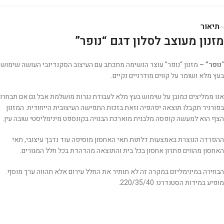
תיאור
מזנון מעוצב לסלון דגם “נופר”
“
נופר” –
מזנון “נופר” עוצר הנשימה מתכתב עם העיצוב הסקנדינבי העושה שימוש
בעץ מלא ושומר על קווים מודרניים נקיים.
אנו ממליצים כמובן על שימוש בעץ מלא לעבודת נגרות מושלמת אבל גם אם תבחרו
בפורניר תקבלו תוצאה יפהפיה וזאת בזכות התפישה העיצובית הייחודית. המזנון
הצף הוא למעשה קופסה מלבנית מוארכת הבנויה בקונספט מינימליסטי שובה עין.
ההפרדה הנוצרת באמצעות דלתות תאי האחסון מוסיפה עוד נדבך עיצובי, תאי
האחסון מהווים פתרון אחסון בכל בית והתוצאה מהדהדת בכל חלל המגורים.
הבחירה במינימליזם במקרה זה לא תותיר את החלל עירום אלא תהווה ערך מוסף.
מופיע במידות הסטנדרט: 220/35/40.